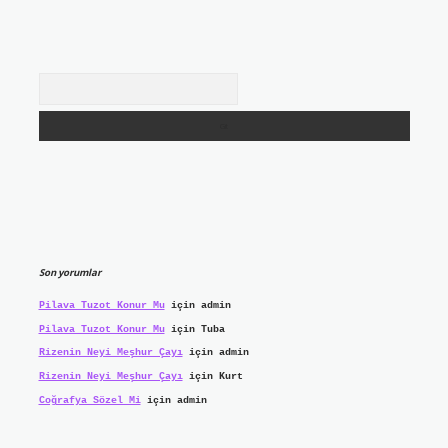
Arama
Son yorumlar
Pilava Tuzot Konur Mu
için
admin
Pilava Tuzot Konur Mu
için
Tuba
Rizenin Neyi Meşhur Çayı
için
admin
Rizenin Neyi Meşhur Çayı
için
Kurt
Coğrafya Sözel Mi
için
admin