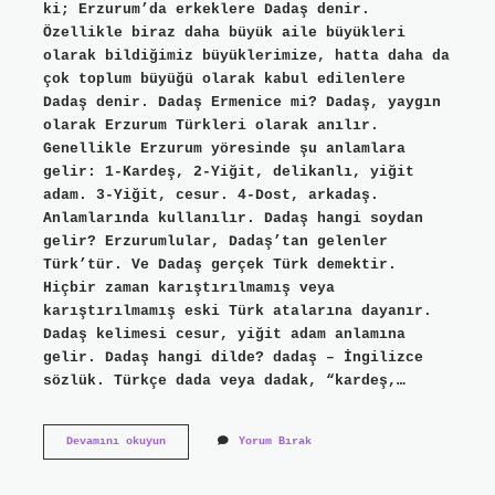
ki; Erzurum’da erkeklere Dadaş denir.
Özellikle biraz daha büyük aile büyükleri
olarak bildiğimiz büyüklerimize, hatta daha da
çok toplum büyüğü olarak kabul edilenlere
Dadaş denir. Dadaş Ermenice mi? Dadaş, yaygın
olarak Erzurum Türkleri olarak anılır.
Genellikle Erzurum yöresinde şu anlamlara
gelir: 1-Kardeş, 2-Yiğit, delikanlı, yiğit
adam. 3-Yiğit, cesur. 4-Dost, arkadaş.
Anlamlarında kullanılır. Dadaş hangi soydan
gelir? Erzurumlular, Dadaş’tan gelenler
Türk’tür. Ve Dadaş gerçek Türk demektir.
Hiçbir zaman karıştırılmamış veya
karıştırılmamış eski Türk atalarına dayanır.
Dadaş kelimesi cesur, yiğit adam anlamına
gelir. Dadaş hangi dilde? dadaş – İngilizce
sözlük. Türkçe dada veya dadak, “kardeş,…
Ermenice
Devamını okuyun
Yorum Bırak
Dadaş
Ne
Demek