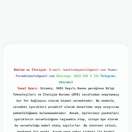
iriş
ilbet giriş
grand opera bet
https://www.betexper.xyz/
b
Reklam ve İletişim:
E-mail:
backlinkpaneli@gmail.com
Teams:
forumhizmeti@gmail.com
Whatsapp: 0262 606 0 726
Telegram:
@karabul
Yasal Uyarı:
Sitemiz, 5651 Sayılı Kanun gereğince Bilgi
Teknolojileri ve İletişim Kurumu (BTK) tarafından onaylanmış
bir Yer Sağlayıcı olarak hizmet vermektedir. Bu nedenle,
sitedeki içerikleri proaktif olarak denetleme veya araştırma
yükümlülüğümüz bulunmamaktadır. Ancak, üyelerimiz yazdıkları
içeriklerin sorumluluğunu taşımakta olup, siteye üye olarak
bu sorumluluğu kabul etmiş sayılırlar. Bu internet sitesi,
herhangi bir marka, kurum veya şahıs şirketi ile hiçbir