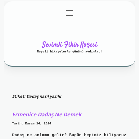
menüyü
Anasayfa
Gizlilik Politikası
aç
Yasal Uyarı
Hakkımızda
Sevimli Fikir Köşesi
Neşeli hikayelerle gününü aydınlat!
Etiket:
Dadaş nasıl yazılır
Ermenice Dadaş Ne Demek
Tarih: Kasım 14, 2024
Dadaş ne anlama gelir? Bugün hepimiz biliyoruz