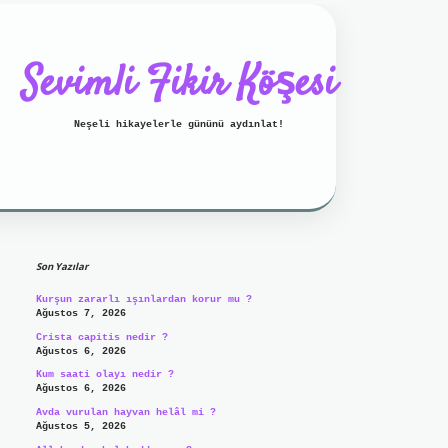
Sevimli Fikir Köşesi
Neşeli hikayelerle gününü aydınlat!
Sidebar
ilbet mobil giriş
ilbet giriş
g
Son Yazılar
Kurşun zararlı ışınlardan korur mu ?
Ağustos 7, 2026
Crista capitis nedir ?
Ağustos 6, 2026
Kum saati olayı nedir ?
Ağustos 6, 2026
Avda vurulan hayvan helâl mi ?
Ağustos 5, 2026