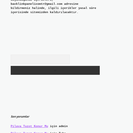
backlinkpanelicomtr@gmail.com
adresine
bildirmeniz halinde, ilgili içerikler yasal süre
içerisinde sitemizden kaldırılacaktır.
Arama
Son yorumlar
Pilava Tuzot Konur Mu
için
admin