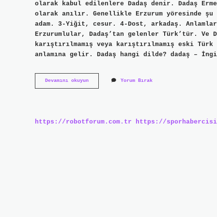
olarak kabul edilenlere Dadaş denir. Dadaş Erme
olarak anılır. Genellikle Erzurum yöresinde şu 
adam. 3-Yiğit, cesur. 4-Dost, arkadaş. Anlamla
Erzurumlular, Dadaş’tan gelenler Türk’tür. Ve D
karıştırılmamış veya karıştırılmamış eski Türk 
anlamına gelir. Dadaş hangi dilde? dadaş – İngi
Ermenice
Devamını okuyun
Yorum Bırak
Dadaş
Ne
Demek
https://robotforum.com.tr
https://sporhabercisi