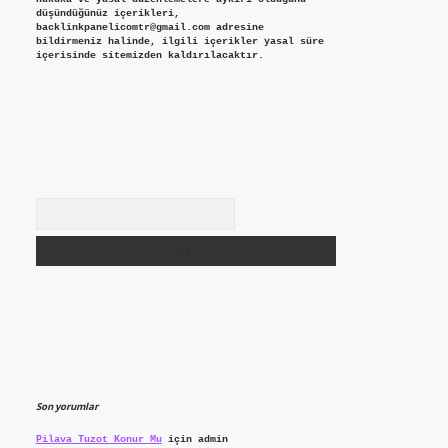
düşündüğünüz içerikleri,
backlinkpanelicomtr@gmail.com
adresine
bildirmeniz halinde, ilgili içerikler yasal süre
içerisinde sitemizden kaldırılacaktır.
Arama
Son yorumlar
Pilava Tuzot Konur Mu
için
admin