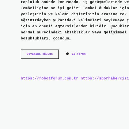
topluluk önünde konuşmada, iş görüşmelerinde ve
Tembelligine ne iyi gelir? Tembel dudaklar için
yerleştirin ve kalemi dişlerinizin arasına çok 
ağzınızdayken yukarıdaki kelimeleri söylemeye ç
için en önemli egzersizlerden biridir. Çocuklar
normal sürecindeki aksaklıklar veya gelişimsel 
bozuklukları, çocuğun…
Dil
Devamını okuyun
12 Yorum
Tembelliği
Ne
Demek
https://robotforum.com.tr
https://sporhabercisi