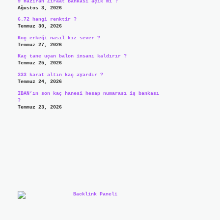
9 Haziran Ziraat Bankası açık mı ?
Ağustos 3, 2026
6.72 hangi renktir ?
Temmuz 30, 2026
Koç erkeği nasıl kız sever ?
Temmuz 27, 2026
Kaç tane uçan balon insanı kaldırır ?
Temmuz 25, 2026
333 karat altın kaç ayardır ?
Temmuz 24, 2026
IBAN’ın son kaç hanesi hesap numarası iş bankası
?
Temmuz 23, 2026