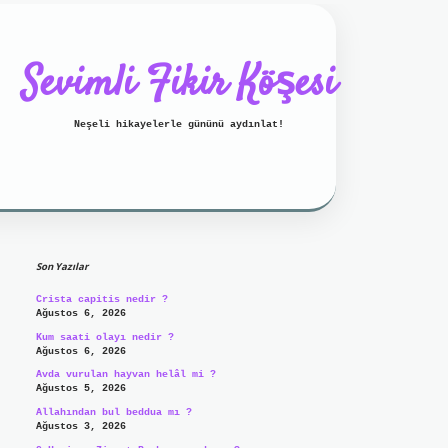
Sevimli Fikir Köşesi
Neşeli hikayelerle gününü aydınlat!
Sidebar
ilbet mobil giriş
ilbet giriş
g
Son Yazılar
Crista capitis nedir ?
Ağustos 6, 2026
Kum saati olayı nedir ?
Ağustos 6, 2026
Avda vurulan hayvan helâl mi ?
Ağustos 5, 2026
Allahından bul beddua mı ?
Ağustos 3, 2026