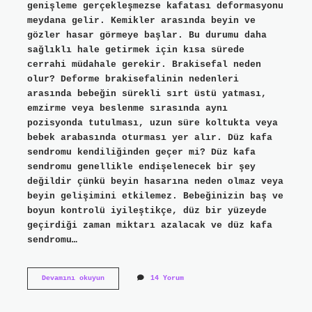
genişleme gerçekleşmezse kafatası deformasyonu
meydana gelir. Kemikler arasında beyin ve
gözler hasar görmeye başlar. Bu durumu daha
sağlıklı hale getirmek için kısa sürede
cerrahi müdahale gerekir. Brakisefal neden
olur? Deforme brakisefalinin nedenleri
arasında bebeğin sürekli sırt üstü yatması,
emzirme veya beslenme sırasında aynı
pozisyonda tutulması, uzun süre koltukta veya
bebek arabasında oturması yer alır. Düz kafa
sendromu kendiliğinden geçer mi? Düz kafa
sendromu genellikle endişelenecek bir şey
değildir çünkü beyin hasarına neden olmaz veya
beyin gelişimini etkilemez. Bebeğinizin baş ve
boyun kontrolü iyileştikçe, düz bir yüzeyde
geçirdiği zaman miktarı azalacak ve düz kafa
sendromu…
Brakisefali
Devamını okuyun
14 Yorum
Düzelir
Mi