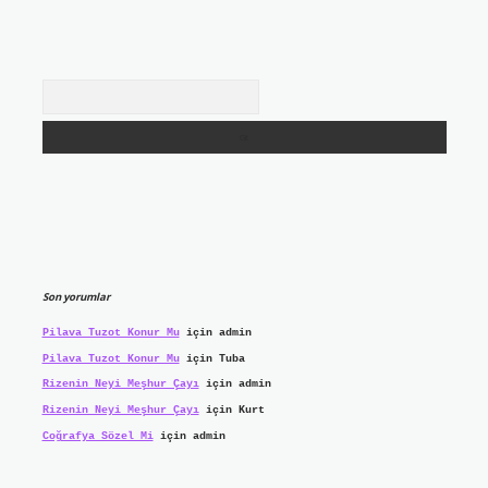
Arama
Son yorumlar
Pilava Tuzot Konur Mu
için
admin
Pilava Tuzot Konur Mu
için
Tuba
Rizenin Neyi Meşhur Çayı
için
admin
Rizenin Neyi Meşhur Çayı
için
Kurt
Coğrafya Sözel Mi
için
admin