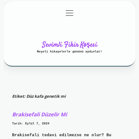
menüyü
Anasayfa
Gizlilik Politikası
aç
Yasal Uyarı
Hakkımızda
Sevimli Fikir Köşesi
Neşeli hikayelerle gününü aydınlat!
Etiket:
Düz kafa genetik mi
Brakisefali Düzelir Mi
Tarih: Eylül 7, 2024
Brakisefali tedavi edilmezse ne olur? Bu