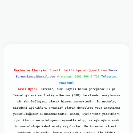
iriş
ilbet giriş
grand opera bet
https://www.betexper.xyz/
b
Reklam ve İletişim:
E-mail:
backlinkpaneli@gmail.com
Teams:
forumhizmeti@gmail.com
Whatsapp: 0262 606 0 726
Telegram:
@karabul
Yasal Uyarı:
Sitemiz, 5651 Sayılı Kanun gereğince Bilgi
Teknolojileri ve İletişim Kurumu (BTK) tarafından onaylanmış
bir Yer Sağlayıcı olarak hizmet vermektedir. Bu nedenle,
sitedeki içerikleri proaktif olarak denetleme veya araştırma
yükümlülüğümüz bulunmamaktadır. Ancak, üyelerimiz yazdıkları
içeriklerin sorumluluğunu taşımakta olup, siteye üye olarak
bu sorumluluğu kabul etmiş sayılırlar. Bu internet sitesi,
herhangi bir marka, kurum veya şahıs şirketi ile hiçbir