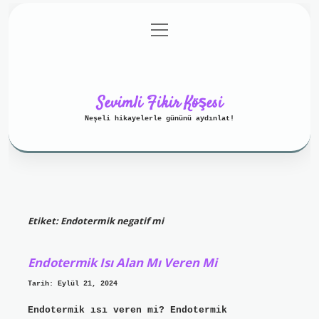
menüyü
Anasayfa
Gizlilik Politikası
aç
Yasal Uyarı
Hakkımızda
Sevimli Fikir Köşesi
Neşeli hikayelerle gününü aydınlat!
Etiket:
Endotermik negatif mi
Endotermik Isı Alan Mı Veren Mi
Tarih: Eylül 21, 2024
Endotermik ısı veren mi? Endotermik