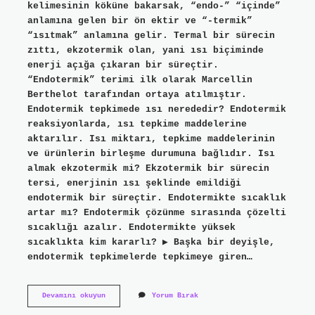
kelimesinin köküne bakarsak, “endo-” “içinde”
anlamına gelen bir ön ektir ve “-termik”
“ısıtmak” anlamına gelir. Termal bir sürecin
zıttı, ekzotermik olan, yani ısı biçiminde
enerji açığa çıkaran bir süreçtir.
“Endotermik” terimi ilk olarak Marcellin
Berthelot tarafından ortaya atılmıştır.
Endotermik tepkimede ısı nerededir? Endotermik
reaksiyonlarda, ısı tepkime maddelerine
aktarılır. Isı miktarı, tepkime maddelerinin
ve ürünlerin birleşme durumuna bağlıdır. Isı
almak ekzotermik mi? Ekzotermik bir sürecin
tersi, enerjinin ısı şeklinde emildiği
endotermik bir süreçtir. Endotermikte sıcaklık
artar mı? Endotermik çözünme sırasında çözelti
sıcaklığı azalır. Endotermikte yüksek
sıcaklıkta kim kararlı? ▶ Başka bir deyişle,
endotermik tepkimelerde tepkimeye giren…
Endotermik
Devamını okuyun
Yorum Bırak
Isı
Alan