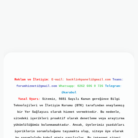
iriş
ilbet giriş
grand opera bet
https://www.betexper.xyz/
b
Reklam ve İletişim:
E-mail:
backlinkpaneli@gmail.com
Teams:
forumhizmeti@gmail.com
Whatsapp: 0262 606 0 726
Telegram:
@karabul
Yasal Uyarı:
Sitemiz, 5651 Sayılı Kanun gereğince Bilgi
Teknolojileri ve İletişim Kurumu (BTK) tarafından onaylanmış
bir Yer Sağlayıcı olarak hizmet vermektedir. Bu nedenle,
sitedeki içerikleri proaktif olarak denetleme veya araştırma
yükümlülüğümüz bulunmamaktadır. Ancak, üyelerimiz yazdıkları
içeriklerin sorumluluğunu taşımakta olup, siteye üye olarak
bu sorumluluğu kabul etmiş sayılırlar. Bu internet sitesi,