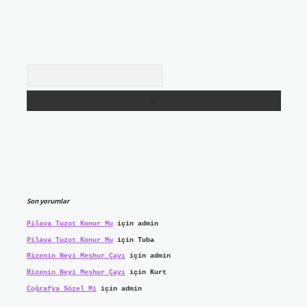
Arama
Son yorumlar
Pilava Tuzot Konur Mu
için
admin
Pilava Tuzot Konur Mu
için
Tuba
Rizenin Neyi Meşhur Çayı
için
admin
Rizenin Neyi Meşhur Çayı
için
Kurt
Coğrafya Sözel Mi
için
admin