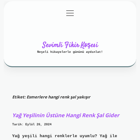
menüyü
Anasayfa
Gizlilik Politikası
aç
Yasal Uyarı
Hakkımızda
Sevimli Fikir Köşesi
Neşeli hikayelerle gününü aydınlat!
Etiket:
Esmerlere hangi renk şal yakışır
Yağ Yeşilinin Üstüne Hangi Renk Şal Gider
Tarih: Eylül 26, 2024
Yağ yeşili hangi renklerle uyumlu? Yağ ile