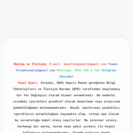
iriş
ilbet giriş
grand opera bet
https://www.betexper.xyz/
b
Reklam ve İletişim:
E-mail:
backlinkpaneli@gmail.com
Teams:
forumhizmeti@gmail.com
Whatsapp: 0262 606 0 726
Telegram:
@karabul
Yasal Uyarı:
Sitemiz, 5651 Sayılı Kanun gereğince Bilgi
Teknolojileri ve İletişim Kurumu (BTK) tarafından onaylanmış
bir Yer Sağlayıcı olarak hizmet vermektedir. Bu nedenle,
sitedeki içerikleri proaktif olarak denetleme veya araştırma
yükümlülüğümüz bulunmamaktadır. Ancak, üyelerimiz yazdıkları
içeriklerin sorumluluğunu taşımakta olup, siteye üye olarak
bu sorumluluğu kabul etmiş sayılırlar. Bu internet sitesi,
herhangi bir marka, kurum veya şahıs şirketi ile hiçbir
bağlantısı bulunmamaktadır. Sitede yalnızca kendi