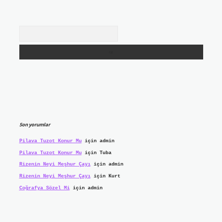
Arama
Son yorumlar
Pilava Tuzot Konur Mu
için
admin
Pilava Tuzot Konur Mu
için
Tuba
Rizenin Neyi Meşhur Çayı
için
admin
Rizenin Neyi Meşhur Çayı
için
Kurt
Coğrafya Sözel Mi
için
admin