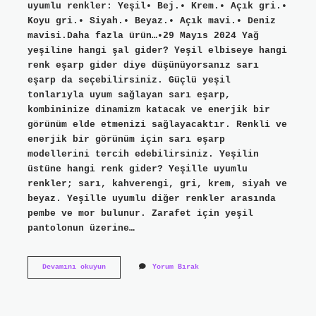
uyumlu renkler: Yeşil• Bej.• Krem.• Açık gri.•
Koyu gri.• Siyah.• Beyaz.• Açık mavi.• Deniz
mavisi.Daha fazla ürün…•29 Mayıs 2024 Yağ
yeşiline hangi şal gider? Yeşil elbiseye hangi
renk eşarp gider diye düşünüyorsanız sarı
eşarp da seçebilirsiniz. Güçlü yeşil
tonlarıyla uyum sağlayan sarı eşarp,
kombininize dinamizm katacak ve enerjik bir
görünüm elde etmenizi sağlayacaktır. Renkli ve
enerjik bir görünüm için sarı eşarp
modellerini tercih edebilirsiniz. Yeşilin
üstüne hangi renk gider? Yeşille uyumlu
renkler; sarı, kahverengi, gri, krem, siyah ve
beyaz. Yeşille uyumlu diğer renkler arasında
pembe ve mor bulunur. Zarafet için yeşil
pantolonun üzerine…
Yağ
Devamını okuyun
Yorum Bırak
Yeşilinin
Üstüne
Hangi
Renk
Şal