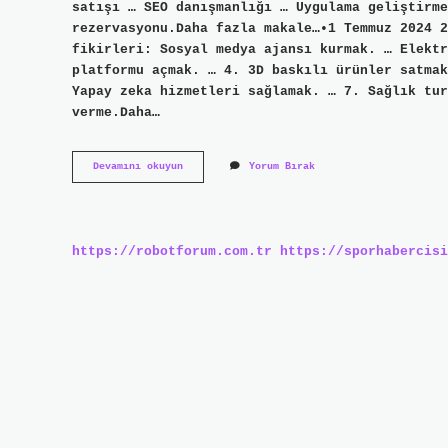
satışı … SEO danışmanlığı … Uygulama geliştirme
rezervasyonu.Daha fazla makale…•1 Temmuz 2024 2
fikirleri: Sosyal medya ajansı kurmak. … Elektr
platformu açmak. … 4. 3D baskılı ürünler satmak
Yapay zeka hizmetleri sağlamak. … 7. Sağlık tur
verme.Daha…
Internet
Devamını okuyun
Yorum Bırak
Üzerinden
Evde
Ne
Iş
Yapabilirim
https://robotforum.com.tr
https://sporhabercisi