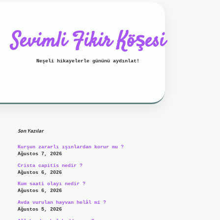
Sevimli Fikir Köşesi
Neşeli hikayelerle gününü aydınlat!
Sidebar
ilbet mobil giriş
ilbet giriş
Son Yazılar
Kurşun zararlı ışınlardan korur mu ?
Ağustos 7, 2026
Crista capitis nedir ?
Ağustos 6, 2026
Kum saati olayı nedir ?
Ağustos 6, 2026
Avda vurulan hayvan helâl mi ?
Ağustos 5, 2026