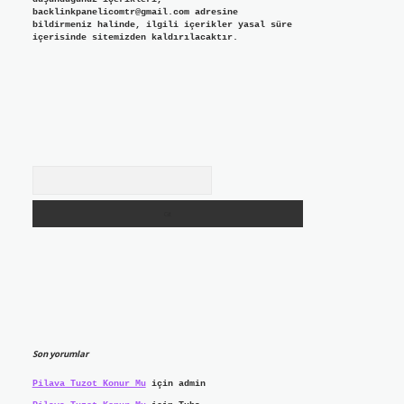
backlinkpanelicomtr@gmail.com
adresine
bildirmeniz halinde, ilgili içerikler yasal süre
içerisinde sitemizden kaldırılacaktır.
Arama
Son yorumlar
Pilava Tuzot Konur Mu
için
admin