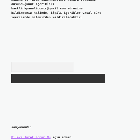
düşündüğünüz içerikleri,
backlinkpanelicomtr@gmail.com
adresine
bildirmeniz halinde, ilgili içerikler yasal süre
içerisinde sitemizden kaldırılacaktır.
Arama
Son yorumlar
Pilava Tuzot Konur Mu
için
admin