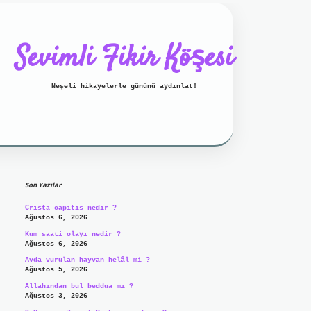
Sevimli Fikir Köşesi
Neşeli hikayelerle gününü aydınlat!
Sidebar
ilbet mobil giriş
ilbet giriş
g
Son Yazılar
Crista capitis nedir ?
Ağustos 6, 2026
Kum saati olayı nedir ?
Ağustos 6, 2026
Avda vurulan hayvan helâl mi ?
Ağustos 5, 2026
Allahından bul beddua mı ?
Ağustos 3, 2026