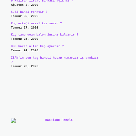
9 Haziran Ziraat Bankası açık mı ?
Ağustos 3, 2026
6.72 hangi renktir ?
Temmuz 30, 2026
Koç erkeği nasıl kız sever ?
Temmuz 27, 2026
Kaç tane uçan balon insanı kaldırır ?
Temmuz 25, 2026
333 karat altın kaç ayardır ?
Temmuz 24, 2026
IBAN’ın son kaç hanesi hesap numarası iş bankası
?
Temmuz 23, 2026