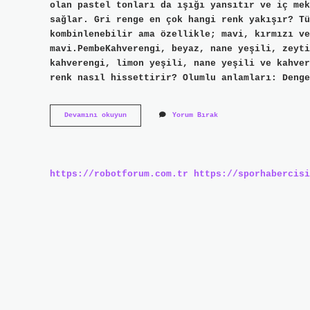
olan pastel tonları da ışığı yansıtır ve iç mek
sağlar. Gri renge en çok hangi renk yakışır? Tü
kombinlenebilir ama özellikle; mavi, kırmızı ve
mavi.PembeKahverengi, beyaz, nane yeşili, zeyti
kahverengi, limon yeşili, nane yeşili ve kahver
renk nasıl hissettirir? Olumlu anlamları: Denge
Gri
Devamını okuyun
Yorum Bırak
Renk
Evi
Nasıl
Gösterir
https://robotforum.com.tr
https://sporhabercisi