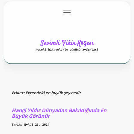
menüyü
Anasayfa
Gizlilik Politikası
aç
Yasal Uyarı
Hakkımızda
Sevimli Fikir Köşesi
Neşeli hikayelerle gününü aydınlat!
Etiket:
Evrendeki en büyük şey nedir
Hangi Yıldız Dünyadan Bakıldığında En
Büyük Görünür
Tarih: Eylül 23, 2024