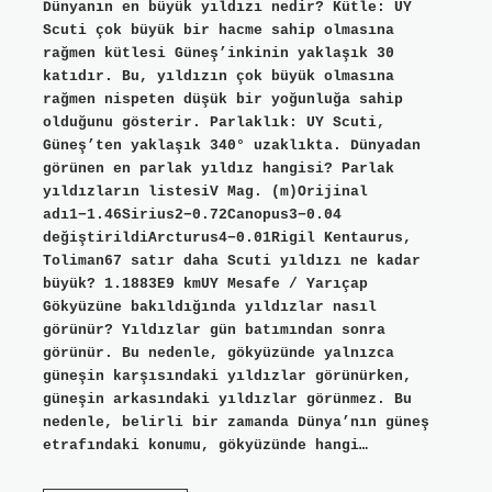
Dünyanın en büyük yıldızı nedir? Kütle: UY
Scuti çok büyük bir hacme sahip olmasına
rağmen kütlesi Güneş’inkinin yaklaşık 30
katıdır. Bu, yıldızın çok büyük olmasına
rağmen nispeten düşük bir yoğunluğa sahip
olduğunu gösterir. Parlaklık: UY Scuti,
Güneş’ten yaklaşık 340° uzaklıkta. Dünyadan
görünen en parlak yıldız hangisi? Parlak
yıldızların listesiV Mag. (m)Orijinal
adı1−1.46Sirius2−0.72Canopus3−0.04
değiştirildiArcturus4−0.01Rigil Kentaurus,
Toliman67 satır daha Scuti yıldızı ne kadar
büyük? 1.1883E9 kmUY Mesafe / Yarıçap
Gökyüzüne bakıldığında yıldızlar nasıl
görünür? Yıldızlar gün batımından sonra
görünür. Bu nedenle, gökyüzünde yalnızca
güneşin karşısındaki yıldızlar görünürken,
güneşin arkasındaki yıldızlar görünmez. Bu
nedenle, belirli bir zamanda Dünya’nın güneş
etrafındaki konumu, gökyüzünde hangi…