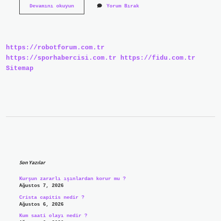
Hangi
Devamını okuyun
Yorum Bırak
Yıldız
Dünyadan
Bakıldığında
En
Büyük
https://robotforum.com.tr
Görünür
https://sporhabercisi.com.tr
https://fidu.com.tr
Sitemap
Sidebar
Son Yazılar
Kurşun zararlı ışınlardan korur mu ?
Ağustos 7, 2026
Crista capitis nedir ?
Ağustos 6, 2026
Kum saati olayı nedir ?