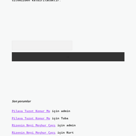
sitemizden kaldırılacaktır.
Arama
Son yorumlar
Pilava Tuzot Konur Mu
için
admin
Pilava Tuzot Konur Mu
için
Tuba
Rizenin Neyi Meşhur Çayı
için
admin
Rizenin Neyi Meşhur Çayı
için
Kurt