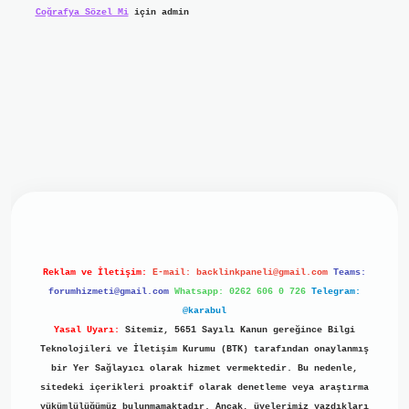
Coğrafya Sözel Mi
için
admin
iriş
ilbet giriş
grand opera bet
https://www.betexper.xyz/
b
Reklam ve İletişim:
E-mail:
backlinkpaneli@gmail.com
Teams:
forumhizmeti@gmail.com
Whatsapp: 0262 606 0 726
Telegram:
@karabul
Yasal Uyarı:
Sitemiz, 5651 Sayılı Kanun gereğince Bilgi
Teknolojileri ve İletişim Kurumu (BTK) tarafından onaylanmış
bir Yer Sağlayıcı olarak hizmet vermektedir. Bu nedenle,
sitedeki içerikleri proaktif olarak denetleme veya araştırma
yükümlülüğümüz bulunmamaktadır. Ancak, üyelerimiz yazdıkları