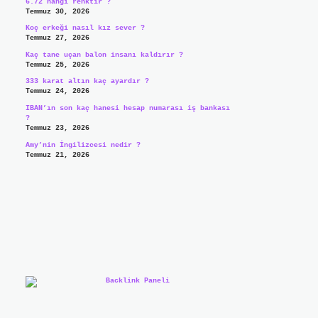
6.72 hangi renktir ?
Temmuz 30, 2026
Koç erkeği nasıl kız sever ?
Temmuz 27, 2026
Kaç tane uçan balon insanı kaldırır ?
Temmuz 25, 2026
333 karat altın kaç ayardır ?
Temmuz 24, 2026
IBAN’ın son kaç hanesi hesap numarası iş bankası
?
Temmuz 23, 2026
Amy’nin İngilizcesi nedir ?
Temmuz 21, 2026