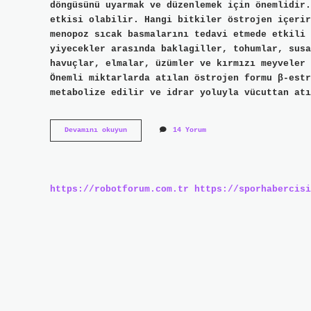
döngüsünü uyarmak ve düzenlemek için önemlidir.
etkisi olabilir. Hangi bitkiler östrojen içerir
menopoz sıcak basmalarını tedavi etmede etkili
yiyecekler arasında baklagiller, tohumlar, susa
havuçlar, elmalar, üzümler ve kırmızı meyveler 
Önemli miktarlarda atılan östrojen formu β-estr
metabolize edilir ve idrar yoluyla vücuttan atı
Östrojen
Devamını okuyun
14 Yorum
Hormonu
Hangi
Bitki
Çayı
Iyi
https://robotforum.com.tr
https://sporhabercisi
Gelir