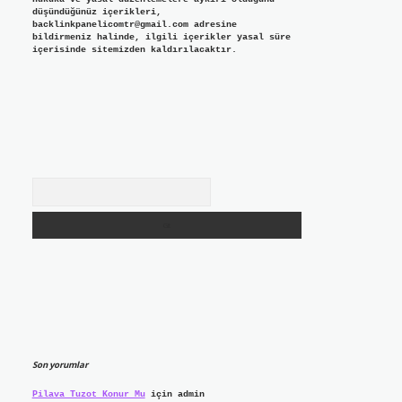
düşündüğünüz içerikleri,
backlinkpanelicomtr@gmail.com
adresine
bildirmeniz halinde, ilgili içerikler yasal süre
içerisinde sitemizden kaldırılacaktır.
Arama
Son yorumlar
Pilava Tuzot Konur Mu
için
admin