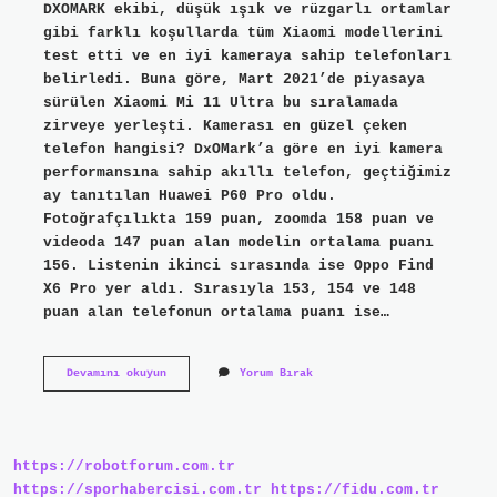
DXOMARK ekibi, düşük ışık ve rüzgarlı ortamlar
gibi farklı koşullarda tüm Xiaomi modellerini
test etti ve en iyi kameraya sahip telefonları
belirledi. Buna göre, Mart 2021’de piyasaya
sürülen Xiaomi Mi 11 Ultra bu sıralamada
zirveye yerleşti. Kamerası en güzel çeken
telefon hangisi? DxOMark’a göre en iyi kamera
performansına sahip akıllı telefon, geçtiğimiz
ay tanıtılan Huawei P60 Pro oldu.
Fotoğrafçılıkta 159 puan, zoomda 158 puan ve
videoda 147 puan alan modelin ortalama puanı
156. Listenin ikinci sırasında ise Oppo Find
X6 Pro yer aldı. Sırasıyla 153, 154 ve 148
puan alan telefonun ortalama puanı ise…
Xiaomi
Devamını okuyun
Yorum Bırak
En
Iyi
Kameralı
Telefonu
Hangisi
https://robotforum.com.tr
https://sporhabercisi.com.tr
https://fidu.com.tr