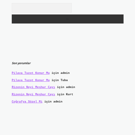
Arama
Son yorumlar
Pilava Tuzot Konur Mu
için
admin
Pilava Tuzot Konur Mu
için
Tuba
Rizenin Neyi Meşhur Çayı
için
admin
Rizenin Neyi Meşhur Çayı
için
Kurt
Coğrafya Sözel Mi
için
admin