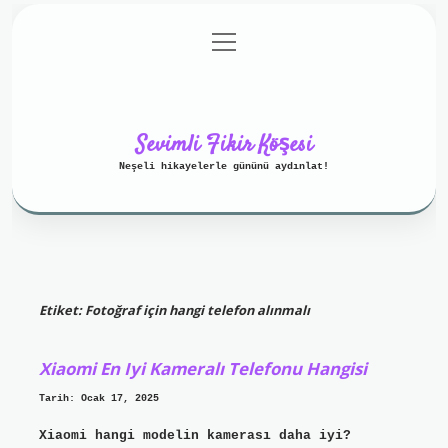
menüyü
Anasayfa
Gizlilik Politikası
aç
Yasal Uyarı
Hakkımızda
Sevimli Fikir Köşesi
Neşeli hikayelerle gününü aydınlat!
Etiket:
Fotoğraf için hangi telefon alınmalı
Xiaomi En Iyi Kameralı Telefonu Hangisi
Tarih: Ocak 17, 2025
Xiaomi hangi modelin kamerası daha iyi?