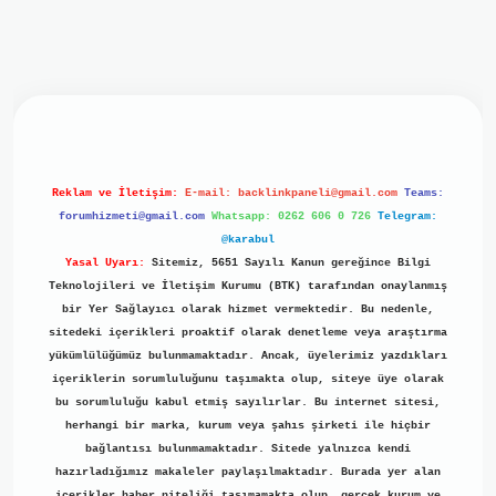
giriş
ilbet giriş
grand opera bet
https://www.betexper.xyz/
Reklam ve İletişim:
E-mail:
backlinkpaneli@gmail.com
Teams:
forumhizmeti@gmail.com
Whatsapp: 0262 606 0 726
Telegram:
@karabul
Yasal Uyarı:
Sitemiz, 5651 Sayılı Kanun gereğince Bilgi
Teknolojileri ve İletişim Kurumu (BTK) tarafından onaylanmış
bir Yer Sağlayıcı olarak hizmet vermektedir. Bu nedenle,
sitedeki içerikleri proaktif olarak denetleme veya araştırma
yükümlülüğümüz bulunmamaktadır. Ancak, üyelerimiz yazdıkları
içeriklerin sorumluluğunu taşımakta olup, siteye üye olarak
bu sorumluluğu kabul etmiş sayılırlar. Bu internet sitesi,
herhangi bir marka, kurum veya şahıs şirketi ile hiçbir
bağlantısı bulunmamaktadır. Sitede yalnızca kendi
hazırladığımız makaleler paylaşılmaktadır. Burada yer alan
içerikler haber niteliği taşımamakta olup, gerçek kurum ve