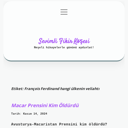
menüyü
Anasayfa
Gizlilik Politikası
aç
Yasal Uyarı
Hakkımızda
Sevimli Fikir Köşesi
Neşeli hikayelerle gününü aydınlat!
Etiket:
François Ferdinand hangi ülkenin veliahtı
Macar Prensini Kim Öldürdü
Tarih: Kasım 14, 2024
Avusturya-Macaristan Prensini kim öldürdü?