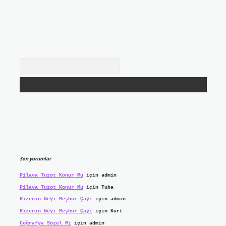
Arama
Son yorumlar
Pilava Tuzot Konur Mu
için
admin
Pilava Tuzot Konur Mu
için
Tuba
Rizenin Neyi Meşhur Çayı
için
admin
Rizenin Neyi Meşhur Çayı
için
Kurt
Coğrafya Sözel Mi
için
admin