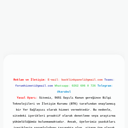
iriş
ilbet giriş
grand opera bet
https://www.betexper.xyz/
b
Reklam ve İletişim:
E-mail:
backlinkpaneli@gmail.com
Teams:
forumhizmeti@gmail.com
Whatsapp: 0262 606 0 726
Telegram:
@karabul
Yasal Uyarı:
Sitemiz, 5651 Sayılı Kanun gereğince Bilgi
Teknolojileri ve İletişim Kurumu (BTK) tarafından onaylanmış
bir Yer Sağlayıcı olarak hizmet vermektedir. Bu nedenle,
sitedeki içerikleri proaktif olarak denetleme veya araştırma
yükümlülüğümüz bulunmamaktadır. Ancak, üyelerimiz yazdıkları
içeriklerin sorumluluğunu taşımakta olup, siteye üye olarak