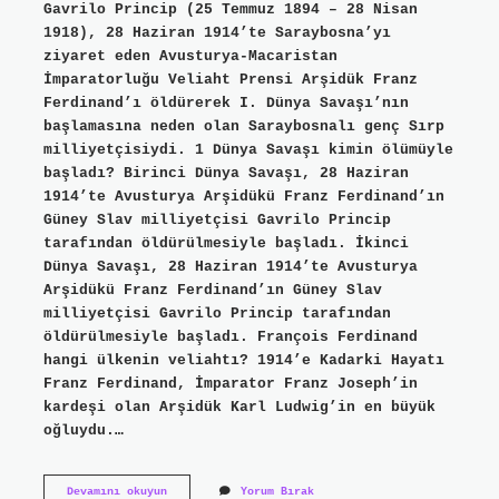
Gavrilo Princip (25 Temmuz 1894 – 28 Nisan
1918), 28 Haziran 1914’te Saraybosna’yı
ziyaret eden Avusturya-Macaristan
İmparatorluğu Veliaht Prensi Arşidük Franz
Ferdinand’ı öldürerek I. Dünya Savaşı’nın
başlamasına neden olan Saraybosnalı genç Sırp
milliyetçisiydi. 1 Dünya Savaşı kimin ölümüyle
başladı? Birinci Dünya Savaşı, 28 Haziran
1914’te Avusturya Arşidükü Franz Ferdinand’ın
Güney Slav milliyetçisi Gavrilo Princip
tarafından öldürülmesiyle başladı. İkinci
Dünya Savaşı, 28 Haziran 1914’te Avusturya
Arşidükü Franz Ferdinand’ın Güney Slav
milliyetçisi Gavrilo Princip tarafından
öldürülmesiyle başladı. François Ferdinand
hangi ülkenin veliahtı? 1914’e Kadarki Hayatı
Franz Ferdinand, İmparator Franz Joseph’in
kardeşi olan Arşidük Karl Ludwig’in en büyük
oğluydu.…
Macar
Devamını okuyun
Yorum Bırak