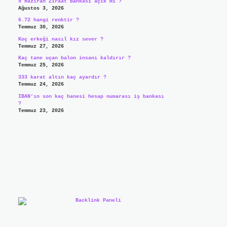
9 Haziran Ziraat Bankası açık mı ?
Ağustos 3, 2026
6.72 hangi renktir ?
Temmuz 30, 2026
Koç erkeği nasıl kız sever ?
Temmuz 27, 2026
Kaç tane uçan balon insanı kaldırır ?
Temmuz 25, 2026
333 karat altın kaç ayardır ?
Temmuz 24, 2026
IBAN’ın son kaç hanesi hesap numarası iş bankası
?
Temmuz 23, 2026