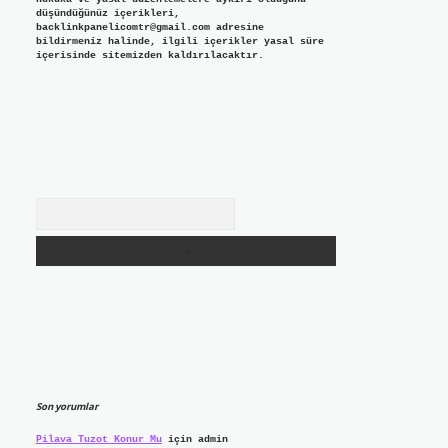
düşündüğünüz içerikleri,
backlinkpanelicomtr@gmail.com
adresine
bildirmeniz halinde, ilgili içerikler yasal süre
içerisinde sitemizden kaldırılacaktır.
Arama
Son yorumlar
Pilava Tuzot Konur Mu
için
admin