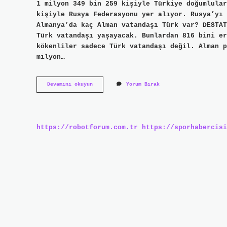
1 milyon 349 bin 259 kişiyle Türkiye doğumlular
kişiyle Rusya Federasyonu yer alıyor. Rusya’yı 
Almanya’da kaç Alman vatandaşı Türk var? DESTAT
Türk vatandaşı yaşayacak. Bunlardan 816 bini er
kökenliler sadece Türk vatandaşı değil. Alman p
milyon…
Almanyada
Devamını okuyun
Yorum Bırak
Ne
Kadar
Alman
Var
https://robotforum.com.tr
https://sporhabercisi