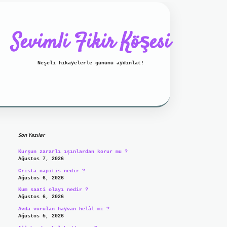
Sevimli Fikir Köşesi
Neşeli hikayelerle gününü aydınlat!
Sidebar
ilbet mobil giriş
ilbet giriş
g
Son Yazılar
Kurşun zararlı ışınlardan korur mu ?
Ağustos 7, 2026
Crista capitis nedir ?
Ağustos 6, 2026
Kum saati olayı nedir ?
Ağustos 6, 2026
Avda vurulan hayvan helâl mi ?
Ağustos 5, 2026