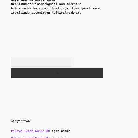
backlinkpanelicomtr@gmail.com
adresine
bildirmeniz halinde, ilgili içerikler yasal süre
içerisinde sitemizden kaldırılacaktır.
Arama
Son yorumlar
Pilava Tuzot Konur Mu
için
admin