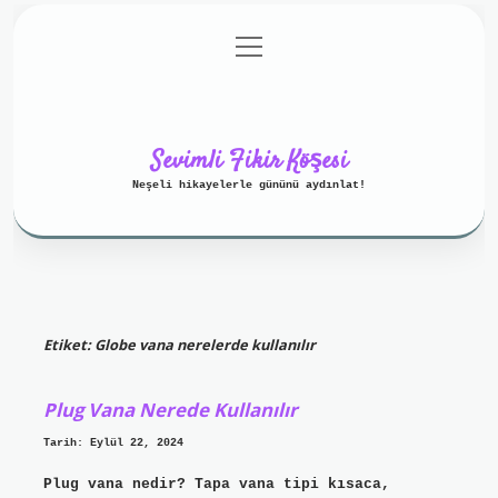
menüyü
Anasayfa
Gizlilik Politikası
aç
Yasal Uyarı
Hakkımızda
Sevimli Fikir Köşesi
Neşeli hikayelerle gününü aydınlat!
Etiket:
Globe vana nerelerde kullanılır
Plug Vana Nerede Kullanılır
Tarih: Eylül 22, 2024
Plug vana nedir? Tapa vana tipi kısaca,