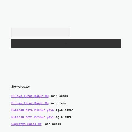
Arama
Son yorumlar
Pilava Tuzot Konur Mu
için
admin
Pilava Tuzot Konur Mu
için
Tuba
Rizenin Neyi Meşhur Çayı
için
admin
Rizenin Neyi Meşhur Çayı
için
Kurt
Coğrafya Sözel Mi
için
admin