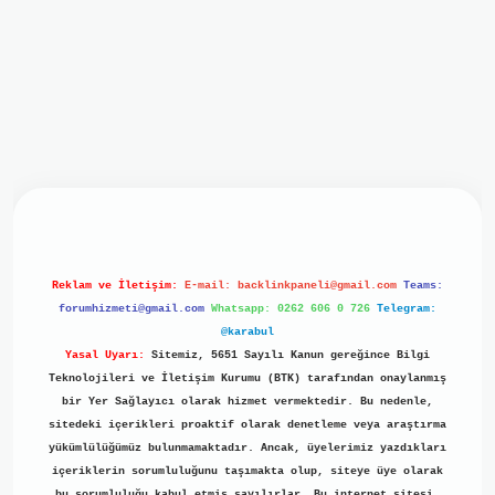
iriş
ilbet giriş
grand opera bet
https://www.betexper.xyz/
b
Reklam ve İletişim:
E-mail:
backlinkpaneli@gmail.com
Teams:
forumhizmeti@gmail.com
Whatsapp: 0262 606 0 726
Telegram:
@karabul
Yasal Uyarı:
Sitemiz, 5651 Sayılı Kanun gereğince Bilgi
Teknolojileri ve İletişim Kurumu (BTK) tarafından onaylanmış
bir Yer Sağlayıcı olarak hizmet vermektedir. Bu nedenle,
sitedeki içerikleri proaktif olarak denetleme veya araştırma
yükümlülüğümüz bulunmamaktadır. Ancak, üyelerimiz yazdıkları
içeriklerin sorumluluğunu taşımakta olup, siteye üye olarak
bu sorumluluğu kabul etmiş sayılırlar. Bu internet sitesi,