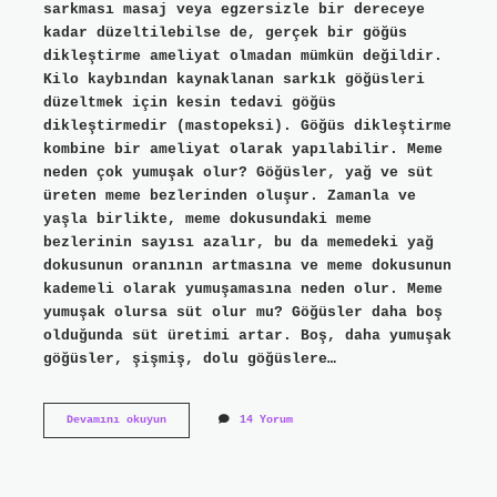
sarkması masaj veya egzersizle bir dereceye
kadar düzeltilebilse de, gerçek bir göğüs
dikleştirme ameliyat olmadan mümkün değildir.
Kilo kaybından kaynaklanan sarkık göğüsleri
düzeltmek için kesin tedavi göğüs
dikleştirmedir (mastopeksi). Göğüs dikleştirme
kombine bir ameliyat olarak yapılabilir. Meme
neden çok yumuşak olur? Göğüsler, yağ ve süt
üreten meme bezlerinden oluşur. Zamanla ve
yaşla birlikte, meme dokusundaki meme
bezlerinin sayısı azalır, bu da memedeki yağ
dokusunun oranının artmasına ve meme dokusunun
kademeli olarak yumuşamasına neden olur. Meme
yumuşak olursa süt olur mu? Göğüsler daha boş
olduğunda süt üretimi artar. Boş, daha yumuşak
göğüsler, şişmiş, dolu göğüslere…
Yumuşak
Devamını okuyun
14 Yorum
Meme
Nasıl
Sertleşir