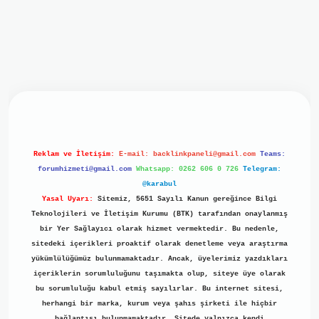
iriş
ilbet giriş
grand opera bet
https://www.betexper.xyz/
b
Reklam ve İletişim:
E-mail:
backlinkpaneli@gmail.com
Teams:
forumhizmeti@gmail.com
Whatsapp: 0262 606 0 726
Telegram:
@karabul
Yasal Uyarı:
Sitemiz, 5651 Sayılı Kanun gereğince Bilgi
Teknolojileri ve İletişim Kurumu (BTK) tarafından onaylanmış
bir Yer Sağlayıcı olarak hizmet vermektedir. Bu nedenle,
sitedeki içerikleri proaktif olarak denetleme veya araştırma
yükümlülüğümüz bulunmamaktadır. Ancak, üyelerimiz yazdıkları
içeriklerin sorumluluğunu taşımakta olup, siteye üye olarak
bu sorumluluğu kabul etmiş sayılırlar. Bu internet sitesi,
herhangi bir marka, kurum veya şahıs şirketi ile hiçbir
bağlantısı bulunmamaktadır. Sitede yalnızca kendi