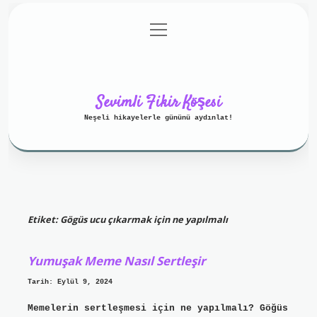
menüyü
Anasayfa
Gizlilik Politikası
aç
Yasal Uyarı
Hakkımızda
Sevimli Fikir Köşesi
Neşeli hikayelerle gününü aydınlat!
Etiket:
Gögüs ucu çıkarmak için ne yapılmalı
Yumuşak Meme Nasıl Sertleşir
Tarih: Eylül 9, 2024
Memelerin sertleşmesi için ne yapılmalı? Göğüs