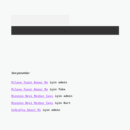
Arama
Son yorumlar
Pilava Tuzot Konur Mu
için
admin
Pilava Tuzot Konur Mu
için
Tuba
Rizenin Neyi Meşhur Çayı
için
admin
Rizenin Neyi Meşhur Çayı
için
Kurt
Coğrafya Sözel Mi
için
admin