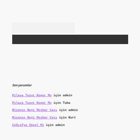
Arama
Son yorumlar
Pilava Tuzot Konur Mu
için
admin
Pilava Tuzot Konur Mu
için
Tuba
Rizenin Neyi Meşhur Çayı
için
admin
Rizenin Neyi Meşhur Çayı
için
Kurt
Coğrafya Sözel Mi
için
admin