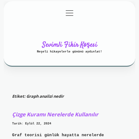
menüyü
Anasayfa
Gizlilik Politikası
aç
Yasal Uyarı
Hakkımızda
Sevimli Fikir Köşesi
Neşeli hikayelerle gününü aydınlat!
Etiket:
Graph analizi nedir
Çizge Kuramı Nerelerde Kullanılır
Tarih: Eylül 22, 2024
Graf teorisi günlük hayatta nerelerde