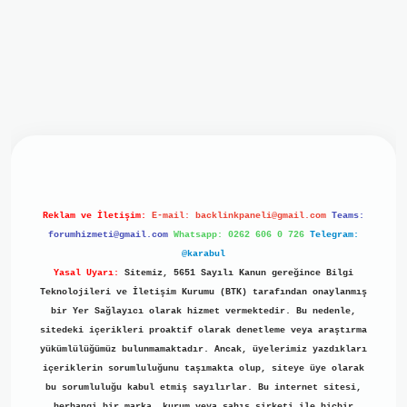
iriş
ilbet giriş
grand opera bet
https://www.betexper.xyz/
b
Reklam ve İletişim:
E-mail:
backlinkpaneli@gmail.com
Teams:
forumhizmeti@gmail.com
Whatsapp: 0262 606 0 726
Telegram:
@karabul
Yasal Uyarı:
Sitemiz, 5651 Sayılı Kanun gereğince Bilgi
Teknolojileri ve İletişim Kurumu (BTK) tarafından onaylanmış
bir Yer Sağlayıcı olarak hizmet vermektedir. Bu nedenle,
sitedeki içerikleri proaktif olarak denetleme veya araştırma
yükümlülüğümüz bulunmamaktadır. Ancak, üyelerimiz yazdıkları
içeriklerin sorumluluğunu taşımakta olup, siteye üye olarak
bu sorumluluğu kabul etmiş sayılırlar. Bu internet sitesi,
herhangi bir marka, kurum veya şahıs şirketi ile hiçbir