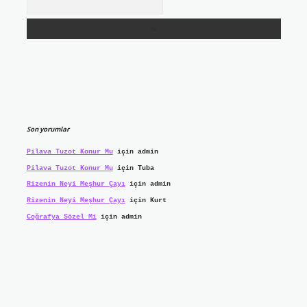
Son yorumlar
Pilava Tuzot Konur Mu
için
admin
Pilava Tuzot Konur Mu
için
Tuba
Rizenin Neyi Meşhur Çayı
için
admin
Rizenin Neyi Meşhur Çayı
için
Kurt
Coğrafya Sözel Mi
için
admin