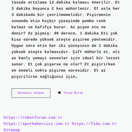
tavada ortalama 12 dakika kalması önerilir. Et
3 dakika boyunca 2 kez mühürlenir. Et asla her
3 dakikada bir çevrilmemelidir. Pişirmenin
sonunda etin hiçbir yüzeyinde pembe renk
kalmaz ve hafifçe kurur. Az pişen ete ne
denir? Az pişmiş: 40 derece, 1 dakika Eti çok
kısa sürede yüksek ateşte pişirme yöntemidir.
Uygun süre etin her iki yüzeyinin de 1 dakika
yüksek ateşte kalmasıdır. Çift mühürlü et, eti
az kanlı yemeyi sevenler için ideal bir lezzet
sunar. Et çok pişerse ne olur? Et pişirirken
en önemli nokta pişirme süresidir. Et az
pişirilirse sağlığınız için…
Çok
Devamını okuyun
Yorum Bırak
Pişmiş
Ete
Ne
Denir
https://robotforum.com.tr
https://sporhabercisi.com.tr
https://fidu.com.tr
Sitemap