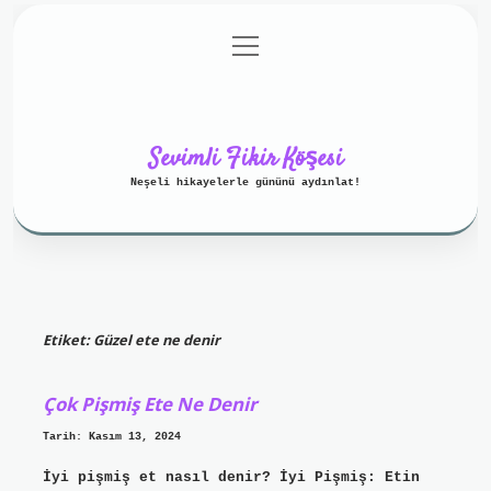
menüyü
Anasayfa
Gizlilik Politikası
aç
Yasal Uyarı
Hakkımızda
Sevimli Fikir Köşesi
Neşeli hikayelerle gününü aydınlat!
Etiket:
Güzel ete ne denir
Çok Pişmiş Ete Ne Denir
Tarih: Kasım 13, 2024
İyi pişmiş et nasıl denir? İyi Pişmiş: Etin