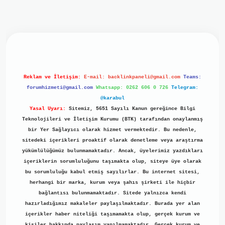
 giriş
ilbet giriş
grand opera bet
https://www.betexper.xyz
Reklam ve İletişim:
E-mail:
backlinkpaneli@gmail.com
Teams:
forumhizmeti@gmail.com
Whatsapp: 0262 606 0 726
Telegram:
@karabul
Yasal Uyarı:
Sitemiz, 5651 Sayılı Kanun gereğince Bilgi
Teknolojileri ve İletişim Kurumu (BTK) tarafından onaylanmış
bir Yer Sağlayıcı olarak hizmet vermektedir. Bu nedenle,
sitedeki içerikleri proaktif olarak denetleme veya araştırma
yükümlülüğümüz bulunmamaktadır. Ancak, üyelerimiz yazdıkları
içeriklerin sorumluluğunu taşımakta olup, siteye üye olarak
bu sorumluluğu kabul etmiş sayılırlar. Bu internet sitesi,
herhangi bir marka, kurum veya şahıs şirketi ile hiçbir
bağlantısı bulunmamaktadır. Sitede yalnızca kendi
hazırladığımız makaleler paylaşılmaktadır. Burada yer alan
içerikler haber niteliği taşımamakta olup, gerçek kurum ve
kişiler hakkında paylaşım yapılmamaktadır. Gerçek kurum ve