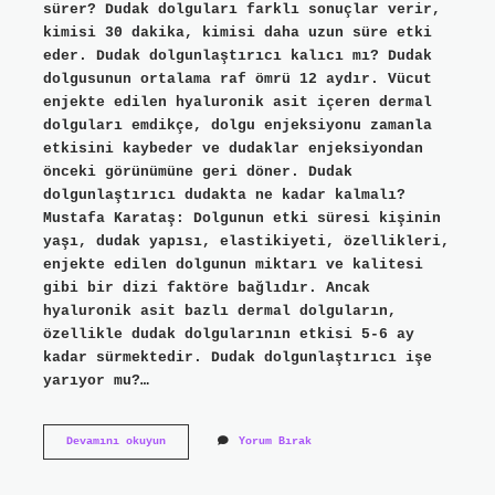
sürer? Dudak dolguları farklı sonuçlar verir,
kimisi 30 dakika, kimisi daha uzun süre etki
eder. Dudak dolgunlaştırıcı kalıcı mı? Dudak
dolgusunun ortalama raf ömrü 12 aydır. Vücut
enjekte edilen hyaluronik asit içeren dermal
dolguları emdikçe, dolgu enjeksiyonu zamanla
etkisini kaybeder ve dudaklar enjeksiyondan
önceki görünümüne geri döner. Dudak
dolgunlaştırıcı dudakta ne kadar kalmalı?
Mustafa Karataş: Dolgunun etki süresi kişinin
yaşı, dudak yapısı, elastikiyeti, özellikleri,
enjekte edilen dolgunun miktarı ve kalitesi
gibi bir dizi faktöre bağlıdır. Ancak
hyaluronik asit bazlı dermal dolguların,
özellikle dudak dolgularının etkisi 5-6 ay
kadar sürmektedir. Dudak dolgunlaştırıcı işe
yarıyor mu?…
Dudak
Devamını okuyun
Yorum Bırak
Dolgunlaştırıcı
Gloss
Kalıcı