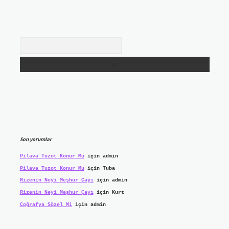
Arama
Son yorumlar
Pilava Tuzot Konur Mu
için
admin
Pilava Tuzot Konur Mu
için
Tuba
Rizenin Neyi Meşhur Çayı
için
admin
Rizenin Neyi Meşhur Çayı
için
Kurt
Coğrafya Sözel Mi
için
admin