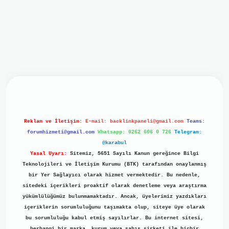
iriş
ilbet giriş
grand opera bet
https://www.betexper.xyz/
b
Reklam ve İletişim:
E-mail:
backlinkpaneli@gmail.com
Teams:
forumhizmeti@gmail.com
Whatsapp: 0262 606 0 726
Telegram:
@karabul
Yasal Uyarı:
Sitemiz, 5651 Sayılı Kanun gereğince Bilgi
Teknolojileri ve İletişim Kurumu (BTK) tarafından onaylanmış
bir Yer Sağlayıcı olarak hizmet vermektedir. Bu nedenle,
sitedeki içerikleri proaktif olarak denetleme veya araştırma
yükümlülüğümüz bulunmamaktadır. Ancak, üyelerimiz yazdıkları
içeriklerin sorumluluğunu taşımakta olup, siteye üye olarak
bu sorumluluğu kabul etmiş sayılırlar. Bu internet sitesi,
herhangi bir marka, kurum veya şahıs şirketi ile hiçbir