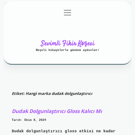
menüyü
Anasayfa
Gizlilik Politikası
aç
Yasal Uyarı
Hakkımızda
Sevimli Fikir Köşesi
Neşeli hikayelerle gününü aydınlat!
Etiket:
Hangi marka dudak dolgunlaştırıcı
Dudak Dolgunlaştırıcı Gloss Kalıcı Mı
Tarih: Ekim 8, 2024
Dudak dolgunlaştırıcı gloss etkisi ne kadar