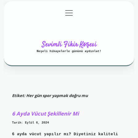
menüyü
Anasayfa
Gizlilik Politikası
aç
Yasal Uyarı
Hakkımızda
Sevimli Fikir Köşesi
Neşeli hikayelerle gününü aydınlat!
Etiket:
Her gün spor yapmak doğru mu
6 Ayda Vücut Şekillenir Mi
Tarih: Eylül 6, 2024
6 ayda vücut yapılır mı? Diyetiniz kaliteli