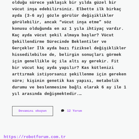
olduğu sürece yaklaşık bir yılda güzel bir
vücut inşa edebilirsiniz. Elbette ilk birkaç
ayda (3-6 ay) gözle görülür değişiklikler
görülebilir, ancak “vücut inşa etme” söz
konusu olduğunda en az 1 yıla ihtiyaç vardır.
Kaç ayda vücut şekil almaya başlar? Vücut
Şekillendirme Sürecinde Beklentiler ve
Gerçekler İlk ayda bazı fiziksel değişiklikler
hissedilebilse de, belirgin sonuçları görmek
için genellikle üç ila altı ay gerekir. Fit
bir vücut kaç ayda yapılır? Kas kütlenizi
arttırmak istiyorsanız şekillenme için gereken
süre; kişinin genetik kas yapısı, metabolik
durumu ve beslenmesine bağlı olarak 6 ay ile 1
yıl arasında değişmektedir.…
6
Devamını okuyun
12 Yorum
Ayda
Vücut
Şekillenir
Mi
https://robotforum.com.tr