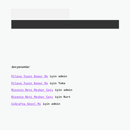
Arama
Son yorumlar
Pilava Tuzot Konur Mu
için
admin
Pilava Tuzot Konur Mu
için
Tuba
Rizenin Neyi Meşhur Çayı
için
admin
Rizenin Neyi Meşhur Çayı
için
Kurt
Coğrafya Sözel Mi
için
admin