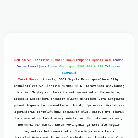
iriş
ilbet giriş
grand opera bet
https://www.betexper.xyz/
b
Reklam ve İletişim:
E-mail:
backlinkpaneli@gmail.com
Teams:
forumhizmeti@gmail.com
Whatsapp: 0262 606 0 726
Telegram:
@karabul
Yasal Uyarı:
Sitemiz, 5651 Sayılı Kanun gereğince Bilgi
Teknolojileri ve İletişim Kurumu (BTK) tarafından onaylanmış
bir Yer Sağlayıcı olarak hizmet vermektedir. Bu nedenle,
sitedeki içerikleri proaktif olarak denetleme veya araştırma
yükümlülüğümüz bulunmamaktadır. Ancak, üyelerimiz yazdıkları
içeriklerin sorumluluğunu taşımakta olup, siteye üye olarak
bu sorumluluğu kabul etmiş sayılırlar. Bu internet sitesi,
herhangi bir marka, kurum veya şahıs şirketi ile hiçbir
bağlantısı bulunmamaktadır. Sitede yalnızca kendi
hazırladığımız makaleler paylaşılmaktadır. Burada yer alan