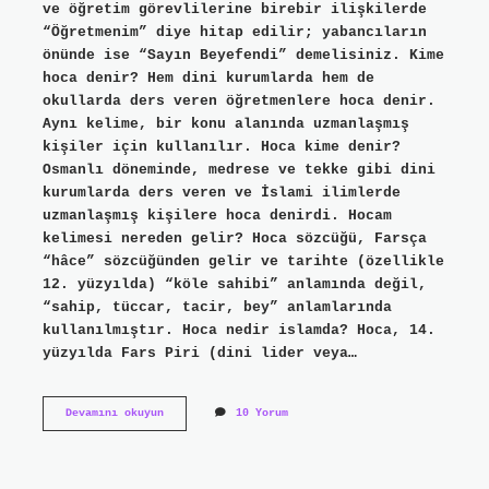
ve öğretim görevlilerine birebir ilişkilerde
“Öğretmenim” diye hitap edilir; yabancıların
önünde ise “Sayın Beyefendi” demelisiniz. Kime
hoca denir? Hem dini kurumlarda hem de
okullarda ders veren öğretmenlere hoca denir.
Aynı kelime, bir konu alanında uzmanlaşmış
kişiler için kullanılır. Hoca kime denir?
Osmanlı döneminde, medrese ve tekke gibi dini
kurumlarda ders veren ve İslami ilimlerde
uzmanlaşmış kişilere hoca denirdi. Hocam
kelimesi nereden gelir? Hoca sözcüğü, Farsça
“hâce” sözcüğünden gelir ve tarihte (özellikle
12. yüzyılda) “köle sahibi” anlamında değil,
“sahip, tüccar, tacir, bey” anlamlarında
kullanılmıştır. Hoca nedir islamda? Hoca, 14.
yüzyılda Fars Piri (dini lider veya…
Hocam
Devamını okuyun
10 Yorum
Kimlere
Denir