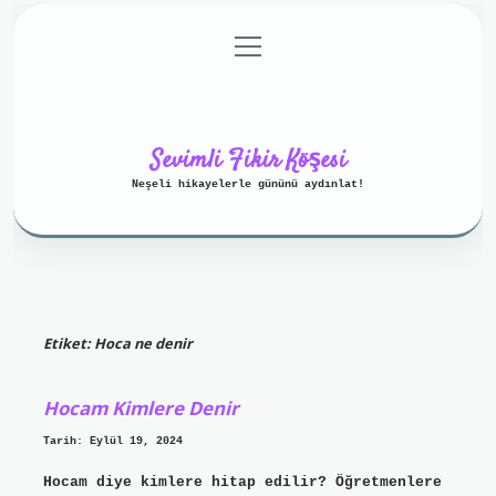
menüyü
Anasayfa
Gizlilik Politikası
aç
Yasal Uyarı
Hakkımızda
Sevimli Fikir Köşesi
Neşeli hikayelerle gününü aydınlat!
Etiket:
Hoca ne denir
Hocam Kimlere Denir
Tarih: Eylül 19, 2024
Hocam diye kimlere hitap edilir? Öğretmenlere