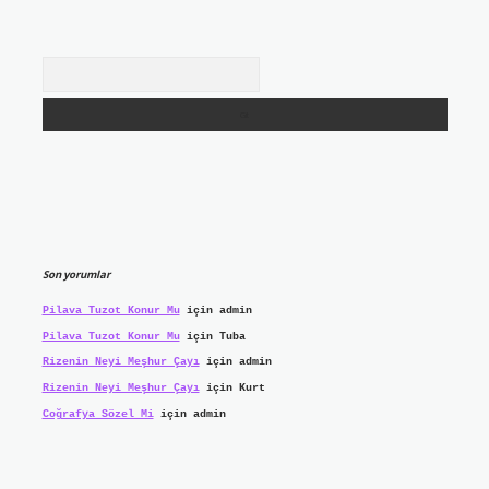
Arama
Son yorumlar
Pilava Tuzot Konur Mu
için
admin
Pilava Tuzot Konur Mu
için
Tuba
Rizenin Neyi Meşhur Çayı
için
admin
Rizenin Neyi Meşhur Çayı
için
Kurt
Coğrafya Sözel Mi
için
admin