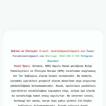
iriş
ilbet giriş
grand opera bet
https://www.betexper.xyz/
b
Reklam ve İletişim:
E-mail:
backlinkpaneli@gmail.com
Teams:
forumhizmeti@gmail.com
Whatsapp: 0262 606 0 726
Telegram:
@karabul
Yasal Uyarı:
Sitemiz, 5651 Sayılı Kanun gereğince Bilgi
Teknolojileri ve İletişim Kurumu (BTK) tarafından onaylanmış
bir Yer Sağlayıcı olarak hizmet vermektedir. Bu nedenle,
sitedeki içerikleri proaktif olarak denetleme veya araştırma
yükümlülüğümüz bulunmamaktadır. Ancak, üyelerimiz yazdıkları
içeriklerin sorumluluğunu taşımakta olup, siteye üye olarak
bu sorumluluğu kabul etmiş sayılırlar. Bu internet sitesi,
herhangi bir marka, kurum veya şahıs şirketi ile hiçbir
bağlantısı bulunmamaktadır. Sitede yalnızca kendi