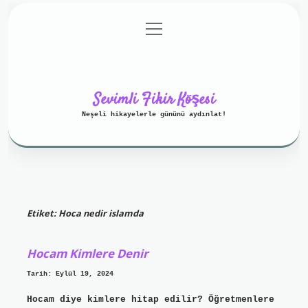
menüyü
Anasayfa
Gizlilik Politikası
aç
Yasal Uyarı
Hakkımızda
Sevimli Fikir Köşesi
Neşeli hikayelerle gününü aydınlat!
Etiket:
Hoca nedir islamda
Hocam Kimlere Denir
Tarih: Eylül 19, 2024
Hocam diye kimlere hitap edilir? Öğretmenlere