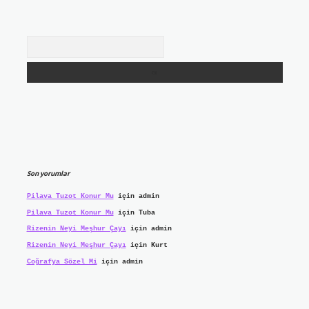
Arama
Son yorumlar
Pilava Tuzot Konur Mu
için
admin
Pilava Tuzot Konur Mu
için
Tuba
Rizenin Neyi Meşhur Çayı
için
admin
Rizenin Neyi Meşhur Çayı
için
Kurt
Coğrafya Sözel Mi
için
admin