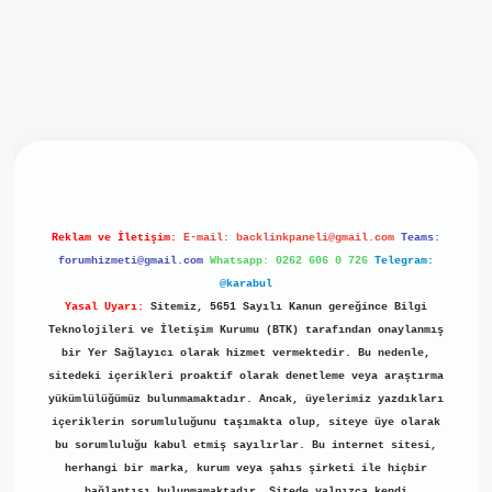
iriş
ilbet giriş
grand opera bet
https://www.betexper.xyz/
b
Reklam ve İletişim:
E-mail:
backlinkpaneli@gmail.com
Teams:
forumhizmeti@gmail.com
Whatsapp: 0262 606 0 726
Telegram:
@karabul
Yasal Uyarı:
Sitemiz, 5651 Sayılı Kanun gereğince Bilgi
Teknolojileri ve İletişim Kurumu (BTK) tarafından onaylanmış
bir Yer Sağlayıcı olarak hizmet vermektedir. Bu nedenle,
sitedeki içerikleri proaktif olarak denetleme veya araştırma
yükümlülüğümüz bulunmamaktadır. Ancak, üyelerimiz yazdıkları
içeriklerin sorumluluğunu taşımakta olup, siteye üye olarak
bu sorumluluğu kabul etmiş sayılırlar. Bu internet sitesi,
herhangi bir marka, kurum veya şahıs şirketi ile hiçbir
bağlantısı bulunmamaktadır. Sitede yalnızca kendi