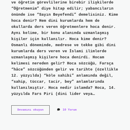
ve öğretim görevlilerine birebir ilişkilerde
“Öğretmenim” diye hitap edilir; yabancıların
önünde ise “Sayın Beyefendi” demelisiniz. Kime
hoca denir? Hem dini kurumlarda hem de
okullarda ders veren öğretmenlere hoca denir.
Aynı kelime, bir konu alanında uzmanlaşmış
kişiler için kullanılır. Hoca kime denir?
Osmanlı döneminde, medrese ve tekke gibi dini
kurumlarda ders veren ve İslami ilimlerde
uzmanlaşmış kişilere hoca denirdi. Hocam
kelimesi nereden gelir? Hoca sözcüğü, Farsça
“hâce” sözcüğünden gelir ve tarihte (özellikle
12. yüzyılda) “köle sahibi” anlamında değil,
“sahip, tüccar, tacir, bey” anlamlarında
kullanılmıştır. Hoca nedir islamda? Hoca, 14.
yüzyılda Fars Piri (dini lider veya…
Hocam
Devamını okuyun
10 Yorum
Kimlere
Denir