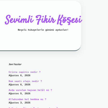
Sevimli Fikir Köşesi
Neşeli hikayelerle gününü aydınlat!
Sidebar
ilbet mobil giriş
ilbet giriş
g
Son Yazılar
Crista capitis nedir ?
Ağustos 6, 2026
Kum saati olayı nedir ?
Ağustos 6, 2026
Avda vurulan hayvan helâl mi ?
Ağustos 5, 2026
Allahından bul beddua mı ?
Ağustos 3, 2026