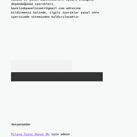
düşündüğünüz içerikleri,
backlinkpanelicomtr@gmail.com
adresine
bildirmeniz halinde, ilgili içerikler yasal süre
içerisinde sitemizden kaldırılacaktır.
Arama
Son yorumlar
Pilava Tuzot Konur Mu
için
admin