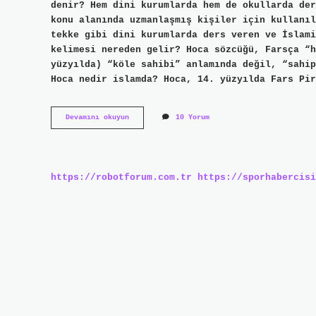
denir? Hem dini kurumlarda hem de okullarda der
konu alanında uzmanlaşmış kişiler için kullanıl
tekke gibi dini kurumlarda ders veren ve İslami
kelimesi nereden gelir? Hoca sözcüğü, Farsça “h
yüzyılda) “köle sahibi” anlamında değil, “sahip
Hoca nedir islamda? Hoca, 14. yüzyılda Fars Pir
Hocam
Devamını okuyun
10 Yorum
Kimlere
Denir
https://robotforum.com.tr
https://sporhabercisi