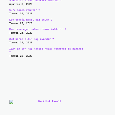
9 Haziran Ziraat Bankası açık mı ?
Ağustos 3, 2026
6.72 hangi renktir ?
Temmuz 30, 2026
Koç erkeği nasıl kız sever ?
Temmuz 27, 2026
Kaç tane uçan balon insanı kaldırır ?
Temmuz 25, 2026
333 karat altın kaç ayardır ?
Temmuz 24, 2026
IBAN’ın son kaç hanesi hesap numarası iş bankası
?
Temmuz 23, 2026