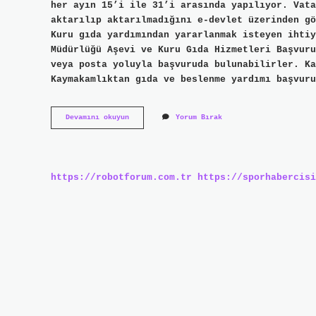
her ayın 15’i ile 31’i arasında yapılıyor. Vata
aktarılıp aktarılmadığını e-devlet üzerinden gö
Kuru gıda yardımından yararlanmak isteyen ihtiy
Müdürlüğü Aşevi ve Kuru Gıda Hizmetleri Başvuru
veya posta yoluyla başvuruda bulunabilirler. Ka
Kaymakamlıktan gıda ve beslenme yardımı başvuru
Gıda
Devamını okuyun
Yorum Bırak
Kolisi
Yardımı
Nasıl
Alabilirim
https://robotforum.com.tr
https://sporhabercisi