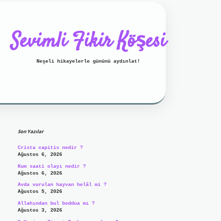
Sevimli Fikir Köşesi
Neşeli hikayelerle gününü aydınlat!
Sidebar
ilbet mobil giriş
ilbet giriş
g
Son Yazılar
Crista capitis nedir ?
Ağustos 6, 2026
Kum saati olayı nedir ?
Ağustos 6, 2026
Avda vurulan hayvan helâl mi ?
Ağustos 5, 2026
Allahından bul beddua mı ?
Ağustos 3, 2026