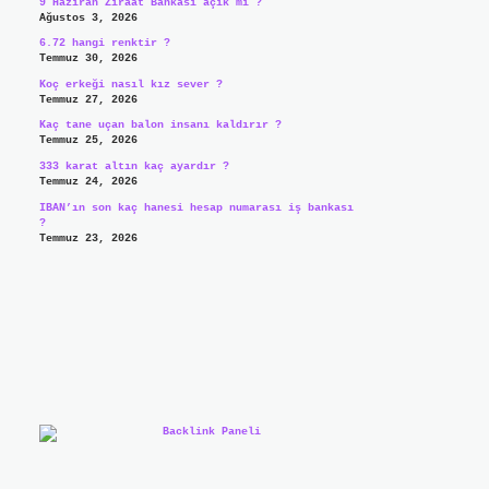
9 Haziran Ziraat Bankası açık mı ?
Ağustos 3, 2026
6.72 hangi renktir ?
Temmuz 30, 2026
Koç erkeği nasıl kız sever ?
Temmuz 27, 2026
Kaç tane uçan balon insanı kaldırır ?
Temmuz 25, 2026
333 karat altın kaç ayardır ?
Temmuz 24, 2026
IBAN’ın son kaç hanesi hesap numarası iş bankası
?
Temmuz 23, 2026