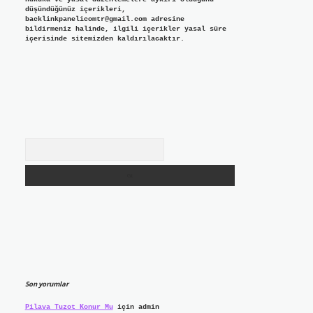
düşündüğünüz içerikleri,
backlinkpanelicomtr@gmail.com
adresine
bildirmeniz halinde, ilgili içerikler yasal süre
içerisinde sitemizden kaldırılacaktır.
Arama
Son yorumlar
Pilava Tuzot Konur Mu
için
admin