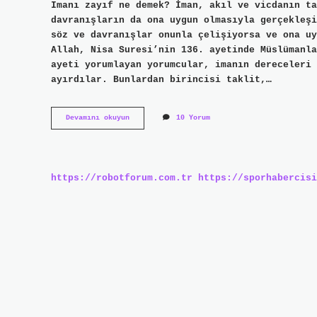
Imanı zayıf ne demek? İman, akıl ve vicdanın ta
davranışların da ona uygun olmasıyla gerçekleşi
söz ve davranışlar onunla çelişiyorsa ve ona uy
Allah, Nisa Suresi’nin 136. ayetinde Müslümanla
ayeti yorumlayan yorumcular, imanın dereceleri 
ayırdılar. Bunlardan birincisi taklit,…
İManın
Devamını okuyun
10 Yorum
En
Zayıf
Derecesi
Nedir
https://robotforum.com.tr
https://sporhabercisi