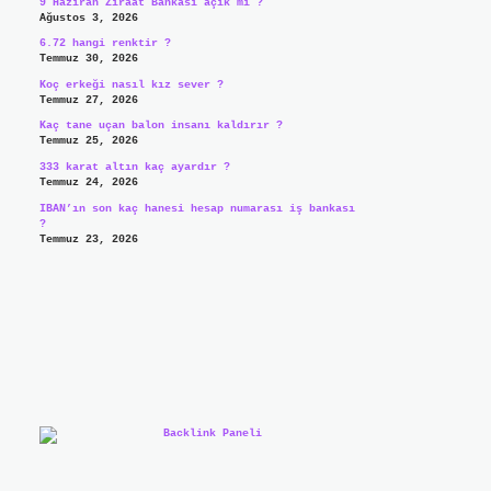
9 Haziran Ziraat Bankası açık mı ?
Ağustos 3, 2026
6.72 hangi renktir ?
Temmuz 30, 2026
Koç erkeği nasıl kız sever ?
Temmuz 27, 2026
Kaç tane uçan balon insanı kaldırır ?
Temmuz 25, 2026
333 karat altın kaç ayardır ?
Temmuz 24, 2026
IBAN’ın son kaç hanesi hesap numarası iş bankası
?
Temmuz 23, 2026