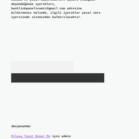
düşündüğünüz içerikleri,
backlinkpanelicomtr@gmail.com
adresine
bildirmeniz halinde, ilgili içerikler yasal süre
içerisinde sitemizden kaldırılacaktır.
Arama
Son yorumlar
Pilava Tuzot Konur Mu
için
admin