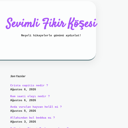
Sevimli Fikir Köşesi
Neşeli hikayelerle gününü aydınlat!
Sidebar
ilbet mobil giriş
ilbet giriş
g
Son Yazılar
Crista capitis nedir ?
Ağustos 6, 2026
Kum saati olayı nedir ?
Ağustos 6, 2026
Avda vurulan hayvan helâl mi ?
Ağustos 5, 2026
Allahından bul beddua mı ?
Ağustos 3, 2026