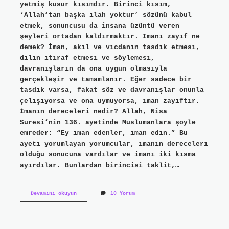
yetmiş küsur kısımdır. Birinci kısım,
‘Allah’tan başka ilah yoktur’ sözünü kabul
etmek, sonuncusu da insana üzüntü veren
şeyleri ortadan kaldırmaktır. Imanı zayıf ne
demek? İman, akıl ve vicdanın tasdik etmesi,
dilin itiraf etmesi ve söylemesi,
davranışların da ona uygun olmasıyla
gerçekleşir ve tamamlanır. Eğer sadece bir
tasdik varsa, fakat söz ve davranışlar onunla
çelişiyorsa ve ona uymuyorsa, iman zayıftır.
İmanın dereceleri nedir? Allah, Nisa
Suresi’nin 136. ayetinde Müslümanlara şöyle
emreder: “Ey iman edenler, iman edin.” Bu
ayeti yorumlayan yorumcular, imanın dereceleri
olduğu sonucuna vardılar ve imanı iki kısma
ayırdılar. Bunlardan birincisi taklit,…
İManın
Devamını okuyun
10 Yorum
En
Zayıf
Derecesi
Nedir