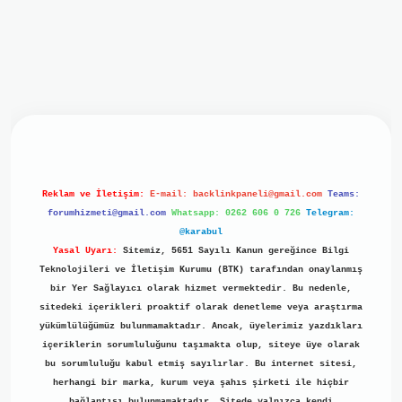
iriş
ilbet giriş
grand opera bet
https://www.betexper.xyz/
b
Reklam ve İletişim:
E-mail:
backlinkpaneli@gmail.com
Teams:
forumhizmeti@gmail.com
Whatsapp: 0262 606 0 726
Telegram:
@karabul
Yasal Uyarı:
Sitemiz, 5651 Sayılı Kanun gereğince Bilgi
Teknolojileri ve İletişim Kurumu (BTK) tarafından onaylanmış
bir Yer Sağlayıcı olarak hizmet vermektedir. Bu nedenle,
sitedeki içerikleri proaktif olarak denetleme veya araştırma
yükümlülüğümüz bulunmamaktadır. Ancak, üyelerimiz yazdıkları
içeriklerin sorumluluğunu taşımakta olup, siteye üye olarak
bu sorumluluğu kabul etmiş sayılırlar. Bu internet sitesi,
herhangi bir marka, kurum veya şahıs şirketi ile hiçbir
bağlantısı bulunmamaktadır. Sitede yalnızca kendi