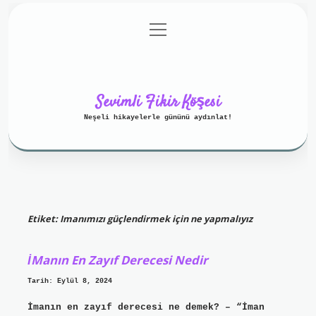
menüyü
Anasayfa
Gizlilik Politikası
aç
Yasal Uyarı
Hakkımızda
Sevimli Fikir Köşesi
Neşeli hikayelerle gününü aydınlat!
Etiket:
Imanımızı güçlendirmek için ne yapmalıyız
İManın En Zayıf Derecesi Nedir
Tarih: Eylül 8, 2024
İmanın en zayıf derecesi ne demek? – “İman