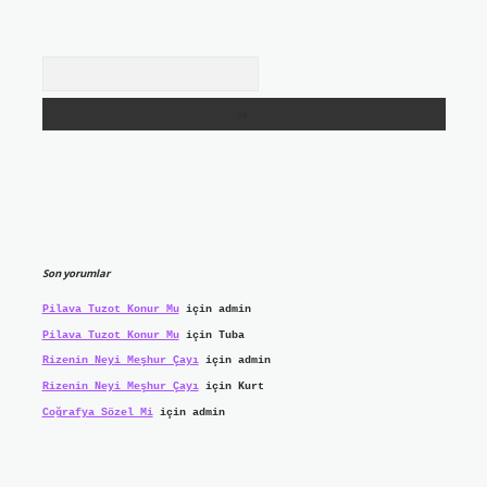
Arama
Son yorumlar
Pilava Tuzot Konur Mu
için
admin
Pilava Tuzot Konur Mu
için
Tuba
Rizenin Neyi Meşhur Çayı
için
admin
Rizenin Neyi Meşhur Çayı
için
Kurt
Coğrafya Sözel Mi
için
admin