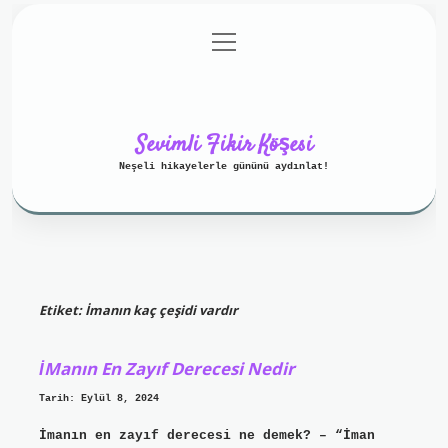
menüyü
Anasayfa
Gizlilik Politikası
aç
Yasal Uyarı
Hakkımızda
Sevimli Fikir Köşesi
Neşeli hikayelerle gününü aydınlat!
Etiket:
İmanın kaç çeşidi vardır
İManın En Zayıf Derecesi Nedir
Tarih: Eylül 8, 2024
İmanın en zayıf derecesi ne demek? – “İman