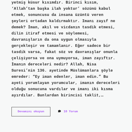
yetmiş küsur kısımdır. Birinci kısım,
‘Allah’tan başka ilah yoktur’ sözünü kabul
etmek, sonuncusu da insana üzüntü veren
şeyleri ortadan kaldırmaktır. Imanı zayıf ne
demek? İman, akıl ve vicdanın tasdik etmesi,
dilin itiraf etmesi ve söylemesi,
davranışların da ona uygun olmasıyla
gerçekleşir ve tamamlanır. Eğer sadece bir
tasdik varsa, fakat söz ve davranışlar onunla
çelişiyorsa ve ona uymuyorsa, iman zayıftır.
İmanın dereceleri nedir? Allah, Nisa
Suresi’nin 136. ayetinde Müslümanlara şöyle
emreder: “Ey iman edenler, iman edin.” Bu
ayeti yorumlayan yorumcular, imanın dereceleri
olduğu sonucuna vardılar ve imanı iki kısma
ayırdılar. Bunlardan birincisi taklit,…
İManın
Devamını okuyun
10 Yorum
En
Zayıf
Derecesi
Nedir