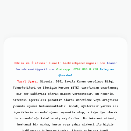
iriş
ilbet giriş
grand opera bet
https://www.betexper.xyz/
b
Reklam ve İletişim:
E-mail:
backlinkpaneli@gmail.com
Teams:
forumhizmeti@gmail.com
Whatsapp: 0262 606 0 726
Telegram:
@karabul
Yasal Uyarı:
Sitemiz, 5651 Sayılı Kanun gereğince Bilgi
Teknolojileri ve İletişim Kurumu (BTK) tarafından onaylanmış
bir Yer Sağlayıcı olarak hizmet vermektedir. Bu nedenle,
sitedeki içerikleri proaktif olarak denetleme veya araştırma
yükümlülüğümüz bulunmamaktadır. Ancak, üyelerimiz yazdıkları
içeriklerin sorumluluğunu taşımakta olup, siteye üye olarak
bu sorumluluğu kabul etmiş sayılırlar. Bu internet sitesi,
herhangi bir marka, kurum veya şahıs şirketi ile hiçbir
bağlantısı bulunmamaktadır. Sitede yalnızca kendi