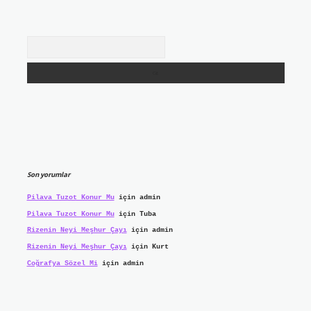
Arama
Son yorumlar
Pilava Tuzot Konur Mu
için
admin
Pilava Tuzot Konur Mu
için
Tuba
Rizenin Neyi Meşhur Çayı
için
admin
Rizenin Neyi Meşhur Çayı
için
Kurt
Coğrafya Sözel Mi
için
admin