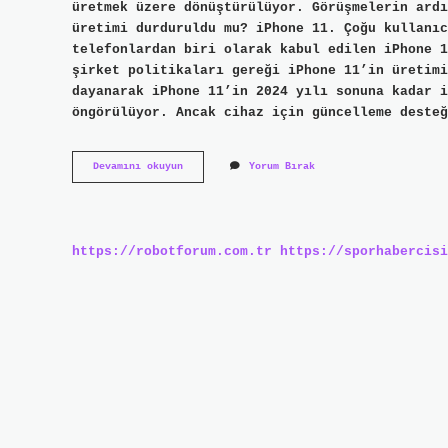
üretmek üzere dönüştürülüyor. Görüşmelerin ardı
üretimi durduruldu mu? iPhone 11. Çoğu kullanıc
telefonlardan biri olarak kabul edilen iPhone 1
şirket politikaları gereği iPhone 11’in üretimi
dayanarak iPhone 11’in 2024 yılı sonuna kadar i
öngörülüyor. Ancak cihaz için güncelleme deste
Iphone
Devamını okuyun
Yorum Bırak
11
Üretimden
Kalktı
Mı
https://robotforum.com.tr
https://sporhabercisi