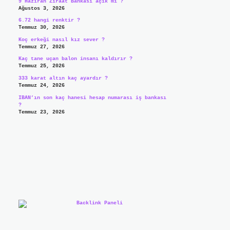
9 Haziran Ziraat Bankası açık mı ?
Ağustos 3, 2026
6.72 hangi renktir ?
Temmuz 30, 2026
Koç erkeği nasıl kız sever ?
Temmuz 27, 2026
Kaç tane uçan balon insanı kaldırır ?
Temmuz 25, 2026
333 karat altın kaç ayardır ?
Temmuz 24, 2026
IBAN’ın son kaç hanesi hesap numarası iş bankası
?
Temmuz 23, 2026