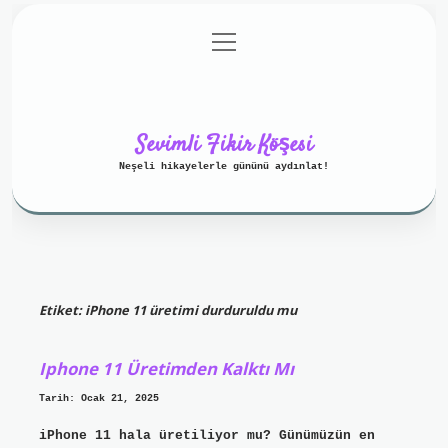
menüyü
Anasayfa
Gizlilik Politikası
aç
Yasal Uyarı
Hakkımızda
Sevimli Fikir Köşesi
Neşeli hikayelerle gününü aydınlat!
Etiket:
iPhone 11 üretimi durduruldu mu
Iphone 11 Üretimden Kalktı Mı
Tarih: Ocak 21, 2025
iPhone 11 hala üretiliyor mu? Günümüzün en