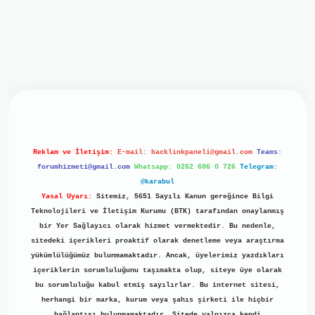
iriş
ilbet giriş
grand opera bet
https://www.betexper.xyz/
b
Reklam ve İletişim:
E-mail:
backlinkpaneli@gmail.com
Teams:
forumhizmeti@gmail.com
Whatsapp: 0262 606 0 726
Telegram:
@karabul
Yasal Uyarı:
Sitemiz, 5651 Sayılı Kanun gereğince Bilgi
Teknolojileri ve İletişim Kurumu (BTK) tarafından onaylanmış
bir Yer Sağlayıcı olarak hizmet vermektedir. Bu nedenle,
sitedeki içerikleri proaktif olarak denetleme veya araştırma
yükümlülüğümüz bulunmamaktadır. Ancak, üyelerimiz yazdıkları
içeriklerin sorumluluğunu taşımakta olup, siteye üye olarak
bu sorumluluğu kabul etmiş sayılırlar. Bu internet sitesi,
herhangi bir marka, kurum veya şahıs şirketi ile hiçbir
bağlantısı bulunmamaktadır. Sitede yalnızca kendi