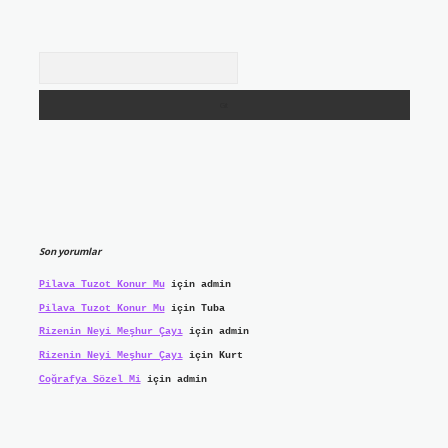
Arama
Son yorumlar
Pilava Tuzot Konur Mu
için
admin
Pilava Tuzot Konur Mu
için
Tuba
Rizenin Neyi Meşhur Çayı
için
admin
Rizenin Neyi Meşhur Çayı
için
Kurt
Coğrafya Sözel Mi
için
admin