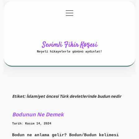
menüyü
Anasayfa
Gizlilik Politikası
aç
Yasal Uyarı
Hakkımızda
Sevimli Fikir Köşesi
Neşeli hikayelerle gününü aydınlat!
Etiket:
İslamiyet öncesi Türk devletlerinde budun nedir
Bodunun Ne Demek
Tarih: Kasım 14, 2024
Bodun ne anlama gelir? Bodun/Budun kelimesi