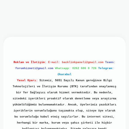
giriş
ilbet giriş
grand opera bet
https://www.betexper.xyz/
Reklam ve İletişim:
E-mail:
backlinkpaneli@gmail.com
Teams:
forumhizmeti@gmail.com
Whatsapp: 0262 606 0 726
Telegram:
@karabul
Yasal Uyarı:
Sitemiz, 5651 Sayılı Kanun gereğince Bilgi
Teknolojileri ve İletişim Kurumu (BTK) tarafından onaylanmış
bir Yer Sağlayıcı olarak hizmet vermektedir. Bu nedenle,
sitedeki içerikleri proaktif olarak denetleme veya araştırma
yükümlülüğümüz bulunmamaktadır. Ancak, üyelerimiz yazdıkları
içeriklerin sorumluluğunu taşımakta olup, siteye üye olarak
bu sorumluluğu kabul etmiş sayılırlar. Bu internet sitesi,
herhangi bir marka, kurum veya şahıs şirketi ile hiçbir
bağlantısı bulunmamaktadır. Sitede yalnızca kendi