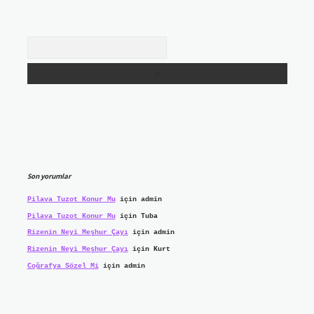
Arama
Son yorumlar
Pilava Tuzot Konur Mu
için
admin
Pilava Tuzot Konur Mu
için
Tuba
Rizenin Neyi Meşhur Çayı
için
admin
Rizenin Neyi Meşhur Çayı
için
Kurt
Coğrafya Sözel Mi
için
admin