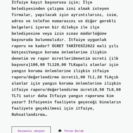
İtfaiye kayıt başvurusu için; İlçe
belediyesinden çalışma izni almak isteyen
firmalar, yapılacak işin ayrıntılarını, isim,
adres ve telefon numarasını ve diğer gerekli
belgeleri içeren bir dilekçe ile ilçe
belediyesine veya izin sınav müdürlüğüne
başvuruda bulunmalıdır. İtfaiye uygunluk
raporu ne kadar? ÜCRET TARİFESİ2022 mali yılı
bütçesiYangın koruma önlemlerine ilişkin
denetim ve rapor ücretleriDenetim ücreti (ilk
başvuru)100,00 TL120,00 TLKapalı alanlar için
yangın koruma önlemlerine ilişkin itfaiye
raporu/değerlendirme ücreti1,00 TL1,20 TLAçık
alanlar için yangın koruma önlemlerine ilişkin
itfaiye raporu/değerlendirme ücreti0,50 TL0,60
TL71 satır daha İtfaiye yangın raporunu kim
yazar? İtfaiyenin faaliyete geçeceği binaların
faaliyete geçebilmesi için itfaiye,
Ruhsatlandırma…
İTfaiye
Devamını okuyun
Yorum Bırak