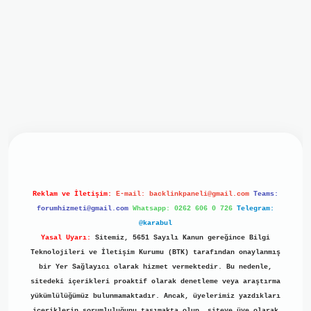
giriş
ilbet giriş
grand opera bet
https://www.betexper.xyz/
Reklam ve İletişim:
E-mail:
backlinkpaneli@gmail.com
Teams:
forumhizmeti@gmail.com
Whatsapp: 0262 606 0 726
Telegram:
@karabul
Yasal Uyarı:
Sitemiz, 5651 Sayılı Kanun gereğince Bilgi
Teknolojileri ve İletişim Kurumu (BTK) tarafından onaylanmış
bir Yer Sağlayıcı olarak hizmet vermektedir. Bu nedenle,
sitedeki içerikleri proaktif olarak denetleme veya araştırma
yükümlülüğümüz bulunmamaktadır. Ancak, üyelerimiz yazdıkları
içeriklerin sorumluluğunu taşımakta olup, siteye üye olarak