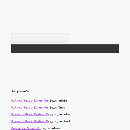
Arama
Son yorumlar
Pilava Tuzot Konur Mu
için
admin
Pilava Tuzot Konur Mu
için
Tuba
Rizenin Neyi Meşhur Çayı
için
admin
Rizenin Neyi Meşhur Çayı
için
Kurt
Coğrafya Sözel Mi
için
admin