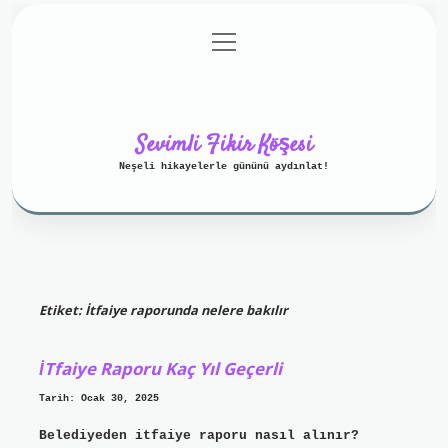
menüyü
Anasayfa
Gizlilik Politikası
aç
Yasal Uyarı
Hakkımızda
Sevimli Fikir Köşesi
Neşeli hikayelerle gününü aydınlat!
Etiket:
İtfaiye raporunda nelere bakılır
İTfaiye Raporu Kaç Yıl Geçerli
Tarih: Ocak 30, 2025
Belediyeden itfaiye raporu nasıl alınır?