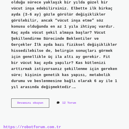
olduğu sürece yaklaşık bir yılda güzel bir
vücut inşa edebilirsiniz. Elbette ilk birkaç
ayda (3-6 ay) gözle görülür değişiklikler
görülebilir, ancak “vücut inşa etme” söz
konusu olduğunda en az 1 yıla ihtiyaç vardır.
Kaç ayda vücut şekil almaya başlar? Vücut
Şekillendirme Sürecinde Beklentiler ve
Gerçekler İlk ayda bazı fiziksel değişiklikler
hissedilebilse de, belirgin sonuçları görmek
için genellikle üç ila altı ay gerekir. Fit
bir vücut kaç ayda yapılır? Kas kütlenizi
arttırmak istiyorsanız şekillenme için gereken
süre; kişinin genetik kas yapısı, metabolik
durumu ve beslenmesine bağlı olarak 6 ay ile 1
yıl arasında değişmektedir.…
6
Devamını okuyun
12 Yorum
Ayda
Vücut
Şekillenir
Mi
https://robotforum.com.tr