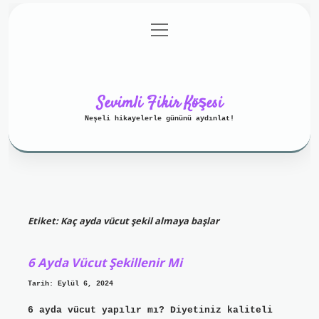
menüyü
Anasayfa
Gizlilik Politikası
aç
Yasal Uyarı
Hakkımızda
Sevimli Fikir Köşesi
Neşeli hikayelerle gününü aydınlat!
Etiket:
Kaç ayda vücut şekil almaya başlar
6 Ayda Vücut Şekillenir Mi
Tarih: Eylül 6, 2024
6 ayda vücut yapılır mı? Diyetiniz kaliteli