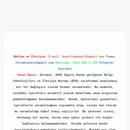
iriş
ilbet giriş
grand opera bet
https://www.betexper.xyz/
b
Reklam ve İletişim:
E-mail:
backlinkpaneli@gmail.com
Teams:
forumhizmeti@gmail.com
Whatsapp: 0262 606 0 726
Telegram:
@karabul
Yasal Uyarı:
Sitemiz, 5651 Sayılı Kanun gereğince Bilgi
Teknolojileri ve İletişim Kurumu (BTK) tarafından onaylanmış
bir Yer Sağlayıcı olarak hizmet vermektedir. Bu nedenle,
sitedeki içerikleri proaktif olarak denetleme veya araştırma
yükümlülüğümüz bulunmamaktadır. Ancak, üyelerimiz yazdıkları
içeriklerin sorumluluğunu taşımakta olup, siteye üye olarak
bu sorumluluğu kabul etmiş sayılırlar. Bu internet sitesi,
herhangi bir marka, kurum veya şahıs şirketi ile hiçbir
bağlantısı bulunmamaktadır. Sitede yalnızca kendi
hazırladığımız makaleler paylaşılmaktadır. Burada yer alan