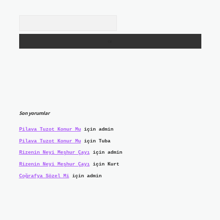
Arama
Son yorumlar
Pilava Tuzot Konur Mu
için
admin
Pilava Tuzot Konur Mu
için
Tuba
Rizenin Neyi Meşhur Çayı
için
admin
Rizenin Neyi Meşhur Çayı
için
Kurt
Coğrafya Sözel Mi
için
admin