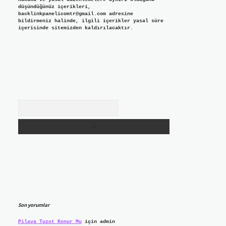
düşündüğünüz içerikleri,
backlinkpanelicomtr@gmail.com
adresine
bildirmeniz halinde, ilgili içerikler yasal süre
içerisinde sitemizden kaldırılacaktır.
Arama
Son yorumlar
Pilava Tuzot Konur Mu
için
admin