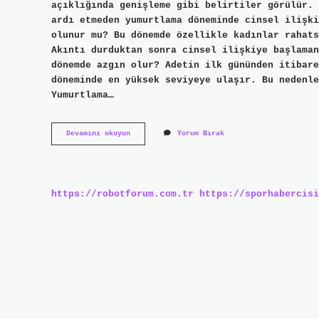
açıklığında genişleme gibi belirtiler görülür. 
ardı etmeden yumurtlama döneminde cinsel ilişki
olunur mu? Bu dönemde özellikle kadınlar rahats
Akıntı durduktan sonra cinsel ilişkiye başlaman
dönemde azgın olur? Adetin ilk gününden itibare
döneminde en yüksek seviyeye ulaşır. Bu nedenle
Yumurtlama…
Kadınlar
Devamını okuyun
Yorum Bırak
Yumurtlama
Döneminde
Azgın
Olur
Mu
https://robotforum.com.tr
https://sporhabercisi