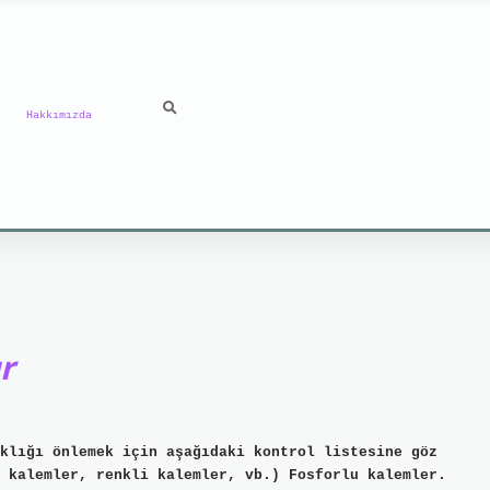
Hakkımızda
ilbet mobil giriş
ilbet giriş
grand opera bet
https:/
r
klığı önlemek için aşağıdaki kontrol listesine göz
 kalemler, renkli kalemler, vb.) Fosforlu kalemler.