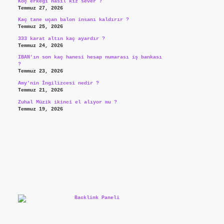
Koç erkeği nasıl kız sever ?
Temmuz 27, 2026
Kaç tane uçan balon insanı kaldırır ?
Temmuz 25, 2026
333 karat altın kaç ayardır ?
Temmuz 24, 2026
IBAN’ın son kaç hanesi hesap numarası iş bankası
?
Temmuz 23, 2026
Amy’nin İngilizcesi nedir ?
Temmuz 21, 2026
Zuhal Müzik ikinci el alıyor mu ?
Temmuz 19, 2026