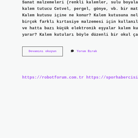
Sanat malzemeleri (renkli kalemler, sulu boyala
kalem tutucu Cetvel, pergel, gönye, vb. bir mat
Kalem kutusu içine ne konur? Kalem kutusuna nel
birçok farklı kırtasiye malzemesi için kullanıl
ve hatta bazı küçük elektronik eşyalar kalem ku
yarar? Kalem kutuları böyle düzenli bir okul ça
Kalem
Devamını okuyun
Yorum Bırak
Kutusuna
Ne
Konur
https://robotforum.com.tr
https://sporhabercisi