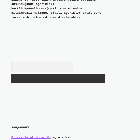
düşündüğünüz içerikleri,
backlinkpanelicomtr@gmail.com
adresine
bildirmeniz halinde, ilgili içerikler yasal süre
içerisinde sitemizden kaldırılacaktır.
Arama
Son yorumlar
Pilava Tuzot Konur Mu
için
admin