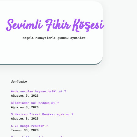
Sevimli Fikir Köşesi
Neşeli hikayelerle gününü aydınlat!
Sidebar
/www.betexper.xyz/
betci bahis
betci
https://betci.online/
h
Son Yazılar
Avda vurulan hayvan helâl mi ?
Ağustos 5, 2026
Allahından bul beddua mı ?
Ağustos 3, 2026
9 Haziran Ziraat Bankası açık mı ?
Ağustos 3, 2026
6.72 hangi renktir ?
Temmuz 30, 2026