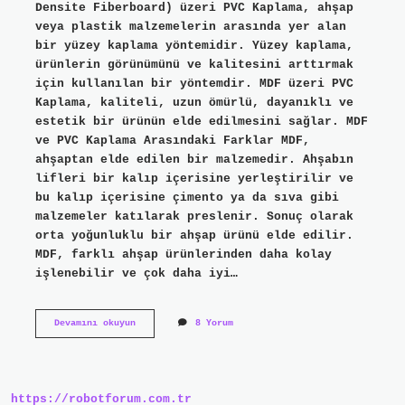
Densite Fiberboard) üzeri PVC Kaplama, ahşap
veya plastik malzemelerin arasında yer alan
bir yüzey kaplama yöntemidir. Yüzey kaplama,
ürünlerin görünümünü ve kalitesini arttırmak
için kullanılan bir yöntemdir. MDF üzeri PVC
Kaplama, kaliteli, uzun ömürlü, dayanıklı ve
estetik bir ürünün elde edilmesini sağlar. MDF
ve PVC Kaplama Arasındaki Farklar MDF,
ahşaptan elde edilen bir malzemedir. Ahşabın
lifleri bir kalıp içerisine yerleştirilir ve
bu kalıp içerisine çimento ya da sıva gibi
malzemeler katılarak preslenir. Sonuç olarak
orta yoğunluklu bir ahşap ürünü elde edilir.
MDF, farklı ahşap ürünlerinden daha kolay
işlenebilir ve çok daha iyi…
MDF
Devamını okuyun
8 Yorum
üzeri
PVC
kaplama
nedir
https://robotforum.com.tr