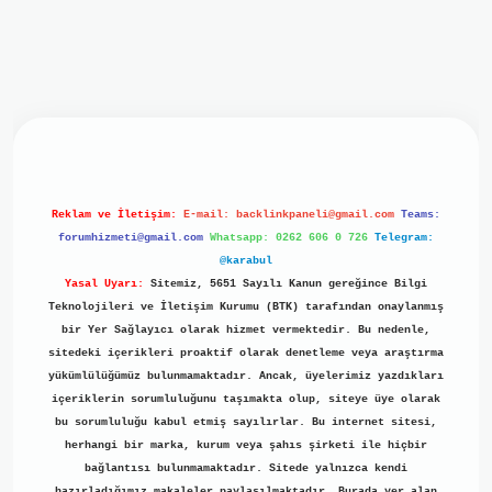
iriş
ilbet giriş
grand opera bet
https://www.betexper.xyz/
b
Reklam ve İletişim:
E-mail:
backlinkpaneli@gmail.com
Teams:
forumhizmeti@gmail.com
Whatsapp: 0262 606 0 726
Telegram:
@karabul
Yasal Uyarı:
Sitemiz, 5651 Sayılı Kanun gereğince Bilgi
Teknolojileri ve İletişim Kurumu (BTK) tarafından onaylanmış
bir Yer Sağlayıcı olarak hizmet vermektedir. Bu nedenle,
sitedeki içerikleri proaktif olarak denetleme veya araştırma
yükümlülüğümüz bulunmamaktadır. Ancak, üyelerimiz yazdıkları
içeriklerin sorumluluğunu taşımakta olup, siteye üye olarak
bu sorumluluğu kabul etmiş sayılırlar. Bu internet sitesi,
herhangi bir marka, kurum veya şahıs şirketi ile hiçbir
bağlantısı bulunmamaktadır. Sitede yalnızca kendi
hazırladığımız makaleler paylaşılmaktadır. Burada yer alan