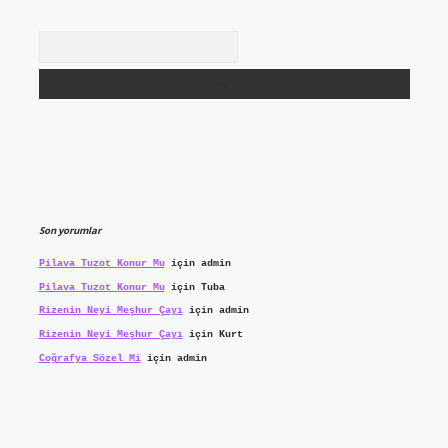
Arama
Son yorumlar
Pilava Tuzot Konur Mu
için
admin
Pilava Tuzot Konur Mu
için
Tuba
Rizenin Neyi Meşhur Çayı
için
admin
Rizenin Neyi Meşhur Çayı
için
Kurt
Coğrafya Sözel Mi
için
admin