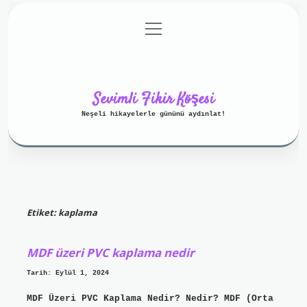
menüyü
Anasayfa
Gizlilik Politikası
aç
Yasal Uyarı
Hakkımızda
Sevimli Fikir Köşesi
Neşeli hikayelerle gününü aydınlat!
Etiket:
kaplama
MDF üzeri PVC kaplama nedir
Tarih: Eylül 1, 2024
MDF Üzeri PVC Kaplama Nedir? Nedir? MDF (Orta