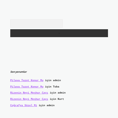
Arama
Son yorumlar
Pilava Tuzot Konur Mu
için
admin
Pilava Tuzot Konur Mu
için
Tuba
Rizenin Neyi Meşhur Çayı
için
admin
Rizenin Neyi Meşhur Çayı
için
Kurt
Coğrafya Sözel Mi
için
admin