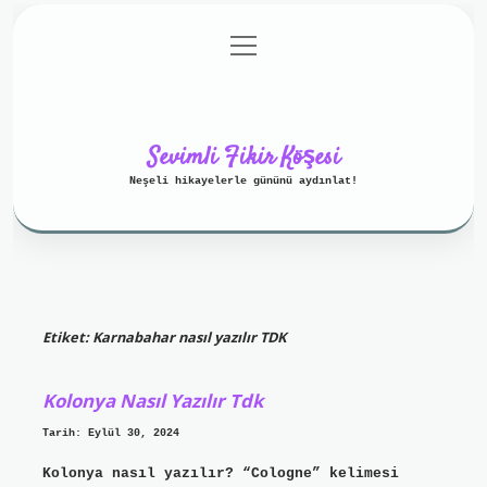
menüyü
Anasayfa
Gizlilik Politikası
aç
Yasal Uyarı
Hakkımızda
Sevimli Fikir Köşesi
Neşeli hikayelerle gününü aydınlat!
Etiket:
Karnabahar nasıl yazılır TDK
Kolonya Nasıl Yazılır Tdk
Tarih: Eylül 30, 2024
Kolonya nasıl yazılır? “Cologne” kelimesi