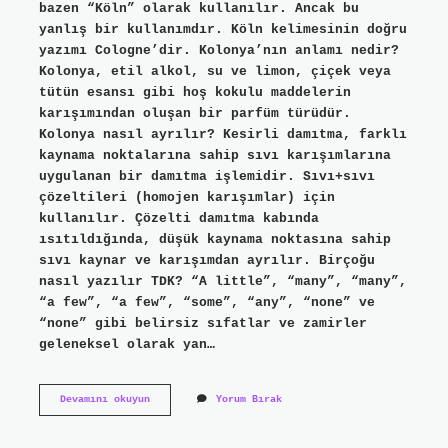
bazen “Köln” olarak kullanılır. Ancak bu
yanlış bir kullanımdır. Köln kelimesinin doğru
yazımı Cologne’dir. Kolonya’nın anlamı nedir?
Kolonya, etil alkol, su ve limon, çiçek veya
tütün esansı gibi hoş kokulu maddelerin
karışımından oluşan bir parfüm türüdür.
Kolonya nasıl ayrılır? Kesirli damıtma, farklı
kaynama noktalarına sahip sıvı karışımlarına
uygulanan bir damıtma işlemidir. Sıvı+sıvı
çözeltileri (homojen karışımlar) için
kullanılır. Çözelti damıtma kabında
ısıtıldığında, düşük kaynama noktasına sahip
sıvı kaynar ve karışımdan ayrılır. Birçoğu
nasıl yazılır TDK? “A little”, “many”, “many”,
“a few”, “a few”, “some”, “any”, “none” ve
“none” gibi belirsiz sıfatlar ve zamirler
geleneksel olarak yan…
Kolonya
Devamını okuyun
Yorum Bırak
Nasıl
Yazılır
Tdk