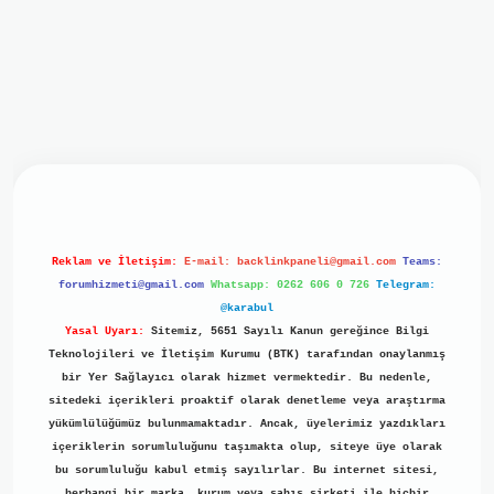
iriş
ilbet giriş
grand opera bet
https://www.betexper.xyz/
b
Reklam ve İletişim:
E-mail:
backlinkpaneli@gmail.com
Teams:
forumhizmeti@gmail.com
Whatsapp: 0262 606 0 726
Telegram:
@karabul
Yasal Uyarı:
Sitemiz, 5651 Sayılı Kanun gereğince Bilgi
Teknolojileri ve İletişim Kurumu (BTK) tarafından onaylanmış
bir Yer Sağlayıcı olarak hizmet vermektedir. Bu nedenle,
sitedeki içerikleri proaktif olarak denetleme veya araştırma
yükümlülüğümüz bulunmamaktadır. Ancak, üyelerimiz yazdıkları
içeriklerin sorumluluğunu taşımakta olup, siteye üye olarak
bu sorumluluğu kabul etmiş sayılırlar. Bu internet sitesi,
herhangi bir marka, kurum veya şahıs şirketi ile hiçbir