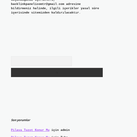
backlinkpanelicomtr@gmail.com
adresine
bildirmeniz halinde, ilgili içerikler yasal süre
içerisinde sitemizden kaldırılacaktır.
Arama
Son yorumlar
Pilava Tuzot Konur Mu
için
admin