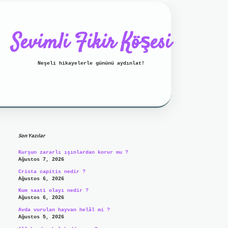
Sevimli Fikir Köşesi
Neşeli hikayelerle gününü aydınlat!
Sidebar
ilbet mobil giriş
ilbet giriş
g
Son Yazılar
Kurşun zararlı ışınlardan korur mu ?
Ağustos 7, 2026
Crista capitis nedir ?
Ağustos 6, 2026
Kum saati olayı nedir ?
Ağustos 6, 2026
Avda vurulan hayvan helâl mi ?
Ağustos 5, 2026