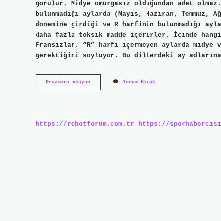
görülür. Midye omurgasız olduğundan adet olmaz.
bulunmadığı aylarda (Mayıs, Haziran, Temmuz, Ağ
dönemine girdiği ve R harfinin bulunmadığı ayla
daha fazla toksik madde içerirler. İçinde hangi
Fransızlar, “R” harfi içermeyen aylarda midye v
gerektiğini söylüyor. Bu dillerdeki ay adlarına
Midye
Devamını okuyun
Yorum Bırak
Ne
Zaman
Yenmemeli
https://robotforum.com.tr
https://sporhabercisi