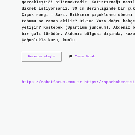
gerçekleştiği bilinmektedir. Katırtırnağı nasıl
dikmek istiyorsanız, 30 cm derinliğinde bir çuk
Çiçek rengi – Sarı. Bitkinin çiçeklenme dönemi 
tohumu ne zaman ekilir? Dikim: Yaza doğru bahçe
yetişir? Köstebek (Spartium junceum), Akdeniz b
bir çalı türüdür. Akdeniz bölgesi dışında, kuze
Çoğunlukla kuru, kumlu…
Katırtırnağı
Devamını okuyun
Yorum Bırak
Nasıl
Üretilir
https://robotforum.com.tr
https://sporhabercisi