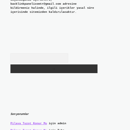
backlinkpanelicomtr@gmail.com
adresine
bildirmeniz halinde, ilgili içerikler yasal süre
içerisinde sitemizden kaldırılacaktır.
Arama
Son yorumlar
Pilava Tuzot Konur Mu
için
admin