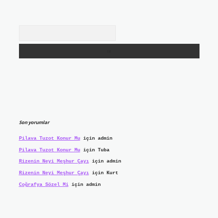
Arama
Son yorumlar
Pilava Tuzot Konur Mu
için
admin
Pilava Tuzot Konur Mu
için
Tuba
Rizenin Neyi Meşhur Çayı
için
admin
Rizenin Neyi Meşhur Çayı
için
Kurt
Coğrafya Sözel Mi
için
admin