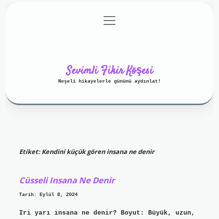
menüyü
Anasayfa
Gizlilik Politikası
aç
Yasal Uyarı
Hakkımızda
Sevimli Fikir Köşesi
Neşeli hikayelerle gününü aydınlat!
Etiket:
Kendini küçük gören insana ne denir
Cüsseli Insana Ne Denir
Tarih: Eylül 8, 2024
Iri yarı insana ne denir? Boyut: Büyük, uzun,