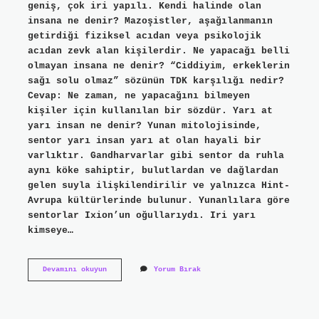
geniş, çok iri yapılı. Kendi halinde olan
insana ne denir? Mazoşistler, aşağılanmanın
getirdiği fiziksel acıdan veya psikolojik
acıdan zevk alan kişilerdir. Ne yapacağı belli
olmayan insana ne denir? “Ciddiyim, erkeklerin
sağı solu olmaz” sözünün TDK karşılığı nedir?
Cevap: Ne zaman, ne yapacağını bilmeyen
kişiler için kullanılan bir sözdür. Yarı at
yarı insan ne denir? Yunan mitolojisinde,
sentor yarı insan yarı at olan hayali bir
varlıktır. Gandharvarlar gibi sentor da ruhla
aynı köke sahiptir, bulutlardan ve dağlardan
gelen suyla ilişkilendirilir ve yalnızca Hint-
Avrupa kültürlerinde bulunur. Yunanlılara göre
sentorlar Ixion’un oğullarıydı. Iri yarı
kimseye…
Cüsseli
Devamını okuyun
Yorum Bırak
Insana
Ne
Denir