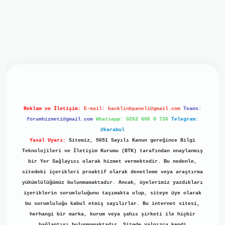
iriş
ilbet giriş
grand opera bet
https://www.betexper.xyz/
b
Reklam ve İletişim:
E-mail:
backlinkpaneli@gmail.com
Teams:
forumhizmeti@gmail.com
Whatsapp: 0262 606 0 726
Telegram:
@karabul
Yasal Uyarı:
Sitemiz, 5651 Sayılı Kanun gereğince Bilgi
Teknolojileri ve İletişim Kurumu (BTK) tarafından onaylanmış
bir Yer Sağlayıcı olarak hizmet vermektedir. Bu nedenle,
sitedeki içerikleri proaktif olarak denetleme veya araştırma
yükümlülüğümüz bulunmamaktadır. Ancak, üyelerimiz yazdıkları
içeriklerin sorumluluğunu taşımakta olup, siteye üye olarak
bu sorumluluğu kabul etmiş sayılırlar. Bu internet sitesi,
herhangi bir marka, kurum veya şahıs şirketi ile hiçbir
bağlantısı bulunmamaktadır. Sitede yalnızca kendi