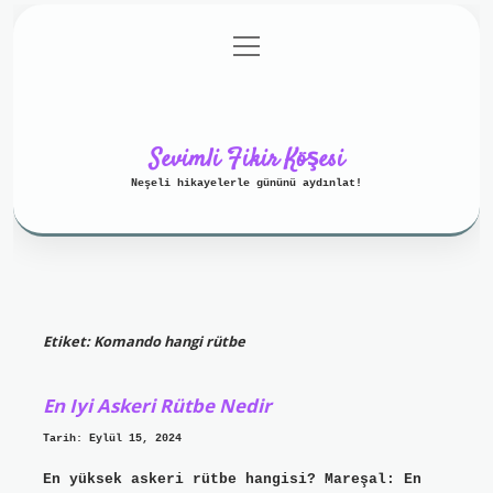
menüyü
Anasayfa
Gizlilik Politikası
aç
Yasal Uyarı
Hakkımızda
Sevimli Fikir Köşesi
Neşeli hikayelerle gününü aydınlat!
Etiket:
Komando hangi rütbe
En Iyi Askeri Rütbe Nedir
Tarih: Eylül 15, 2024
En yüksek askeri rütbe hangisi? Mareşal: En