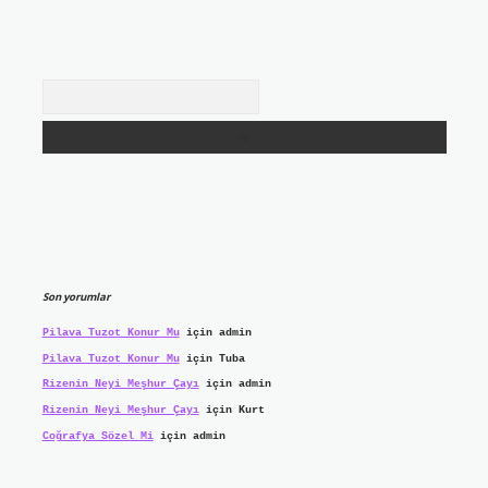
Arama
Son yorumlar
Pilava Tuzot Konur Mu
için
admin
Pilava Tuzot Konur Mu
için
Tuba
Rizenin Neyi Meşhur Çayı
için
admin
Rizenin Neyi Meşhur Çayı
için
Kurt
Coğrafya Sözel Mi
için
admin