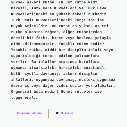
yüksek askeri rütbe. En üst rütbe kim?
Mareşal, Türk Kara Kuvvetleri ve Türk Hava
Kuvvetleri’ndeki en yüksek askeri rütbedir.
Türk Deniz Kuvvetleri’ndeki karşılığı ise
Büyük Amiral’dir. Bu rütbe en yüksek askeri
rütbe olmasına rağmen, diğer rütbelerden
önemli bir farkı, kıdem veya bekleme yoluyla
elde edilememesidir. Yasaklı rütbe nedir?
Yasaklı rütbe, ciddi bir disiplin ihlali veya
suçu işlediği tespit edilen çalışanlara
verilir. Bu ihlaller arasında kurallara
uymama, itaatsizlik, hırsızlık, suistimal,
kötü niyetli davranış, askeri disiplin
ihlalleri, uygunsuz davranış, mesleki uygunsuz
davranış veya diğer ciddi suçlar yer alabilir.
Orgeneral üstü nedir? Genel rütbeler ise
tuğgeneral,…
En
Devamını okuyun
8 Yorum
Iyi
Askeri
Rütbe