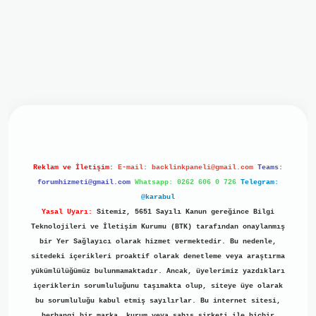
giriş
ilbet giriş
grand opera bet
https://www.betexper.xyz/
Reklam ve İletişim:
E-mail:
backlinkpaneli@gmail.com
Teams:
forumhizmeti@gmail.com
Whatsapp: 0262 606 0 726
Telegram:
@karabul
Yasal Uyarı:
Sitemiz, 5651 Sayılı Kanun gereğince Bilgi
Teknolojileri ve İletişim Kurumu (BTK) tarafından onaylanmış
bir Yer Sağlayıcı olarak hizmet vermektedir. Bu nedenle,
sitedeki içerikleri proaktif olarak denetleme veya araştırma
yükümlülüğümüz bulunmamaktadır. Ancak, üyelerimiz yazdıkları
içeriklerin sorumluluğunu taşımakta olup, siteye üye olarak
bu sorumluluğu kabul etmiş sayılırlar. Bu internet sitesi,
herhangi bir marka, kurum veya şahıs şirketi ile hiçbir