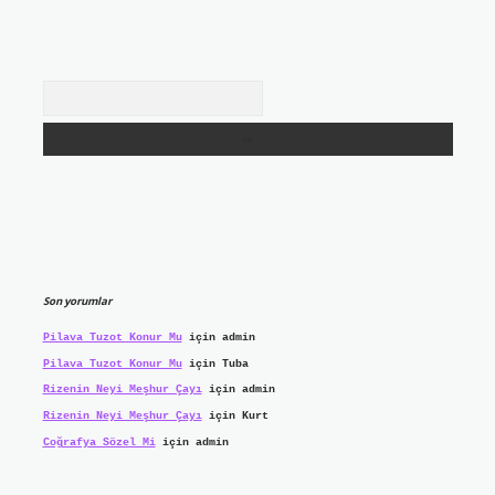
Arama
Son yorumlar
Pilava Tuzot Konur Mu
için
admin
Pilava Tuzot Konur Mu
için
Tuba
Rizenin Neyi Meşhur Çayı
için
admin
Rizenin Neyi Meşhur Çayı
için
Kurt
Coğrafya Sözel Mi
için
admin