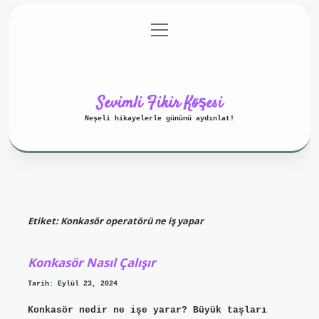
menüyü
Anasayfa
Gizlilik Politikası
aç
Yasal Uyarı
Hakkımızda
Sevimli Fikir Köşesi
Neşeli hikayelerle gününü aydınlat!
Etiket:
Konkasör operatörü ne iş yapar
Konkasör Nasıl Çalışır
Tarih: Eylül 23, 2024
Konkasör nedir ne işe yarar? Büyük taşları