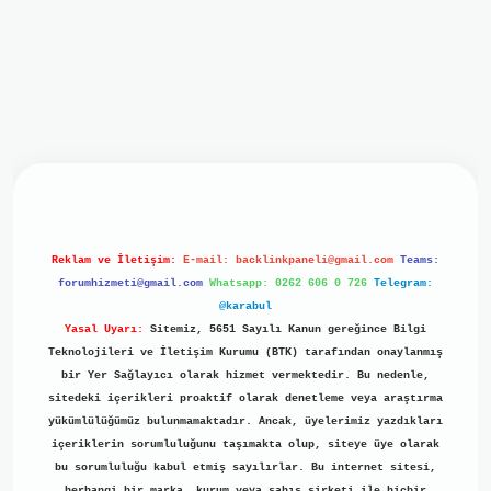
iriş
ilbet giriş
grand opera bet
https://www.betexper.xyz/
b
Reklam ve İletişim:
E-mail:
backlinkpaneli@gmail.com
Teams:
forumhizmeti@gmail.com
Whatsapp: 0262 606 0 726
Telegram:
@karabul
Yasal Uyarı:
Sitemiz, 5651 Sayılı Kanun gereğince Bilgi
Teknolojileri ve İletişim Kurumu (BTK) tarafından onaylanmış
bir Yer Sağlayıcı olarak hizmet vermektedir. Bu nedenle,
sitedeki içerikleri proaktif olarak denetleme veya araştırma
yükümlülüğümüz bulunmamaktadır. Ancak, üyelerimiz yazdıkları
içeriklerin sorumluluğunu taşımakta olup, siteye üye olarak
bu sorumluluğu kabul etmiş sayılırlar. Bu internet sitesi,
herhangi bir marka, kurum veya şahıs şirketi ile hiçbir