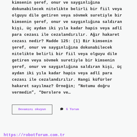
kimsenin şeref, onur ve saygınlığına
dokunabilecek nitelikte belirli bir fiil veya
olguyu dile getiren veya sövmek suretiyle bir
kimsenin şeref, onur ve saygınlığına saldıran
kişi, üç aydan iki yıla kadar hapis veya adlî
para cezası ile cezalandırılır. Ağır hakaret
cezası nedir? Madde 125: (1) Bir kimsenin
şeref, onur ve saygınlığına dokunabilecek
nitelikte belirli bir fiil veya olguyu dile
getiren veya sövmek suretiyle bir kimsenin
şeref, onur ve saygınlığına saldıran kişi, üç
aydan iki yıla kadar hapis veya adlî para
cezası ile cezalandırılır. Hangi küfürler
hakaret sayılmaz? Örneğin; “Notumu doğru
vermedin”, “Derslere ve…
En
Devamını okuyun
6 Yorum
Ağır
Hakaret
Nedir
https://robotforum.com.tr