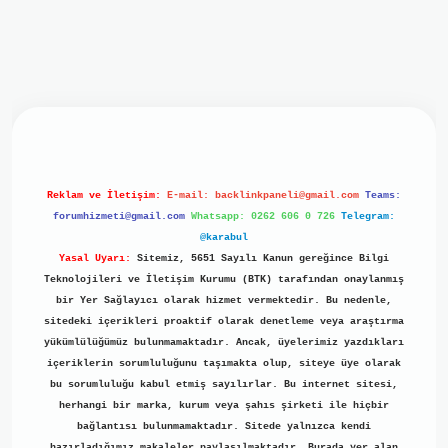
iriş
ilbet giriş
grand opera bet
https://www.betexper.xyz/
b
Reklam ve İletişim:
E-mail:
backlinkpaneli@gmail.com
Teams:
forumhizmeti@gmail.com
Whatsapp: 0262 606 0 726
Telegram:
@karabul
Yasal Uyarı:
Sitemiz, 5651 Sayılı Kanun gereğince Bilgi
Teknolojileri ve İletişim Kurumu (BTK) tarafından onaylanmış
bir Yer Sağlayıcı olarak hizmet vermektedir. Bu nedenle,
sitedeki içerikleri proaktif olarak denetleme veya araştırma
yükümlülüğümüz bulunmamaktadır. Ancak, üyelerimiz yazdıkları
içeriklerin sorumluluğunu taşımakta olup, siteye üye olarak
bu sorumluluğu kabul etmiş sayılırlar. Bu internet sitesi,
herhangi bir marka, kurum veya şahıs şirketi ile hiçbir
bağlantısı bulunmamaktadır. Sitede yalnızca kendi
hazırladığımız makaleler paylaşılmaktadır. Burada yer alan