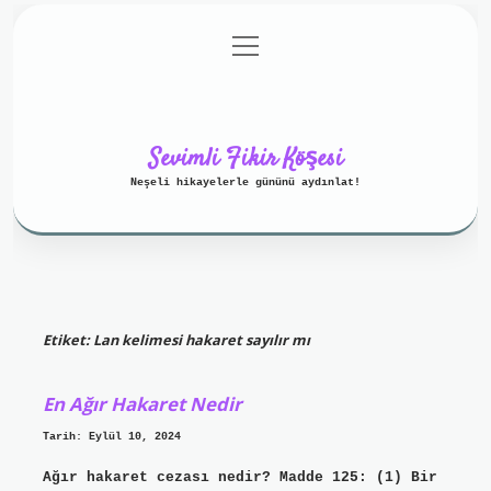
menüyü
Anasayfa
Gizlilik Politikası
aç
Yasal Uyarı
Hakkımızda
Sevimli Fikir Köşesi
Neşeli hikayelerle gününü aydınlat!
Etiket:
Lan kelimesi hakaret sayılır mı
En Ağır Hakaret Nedir
Tarih: Eylül 10, 2024
Ağır hakaret cezası nedir? Madde 125: (1) Bir