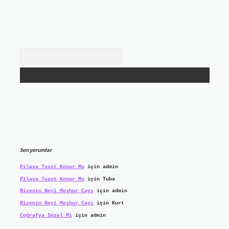
Arama
Son yorumlar
Pilava Tuzot Konur Mu
için
admin
Pilava Tuzot Konur Mu
için
Tuba
Rizenin Neyi Meşhur Çayı
için
admin
Rizenin Neyi Meşhur Çayı
için
Kurt
Coğrafya Sözel Mi
için
admin