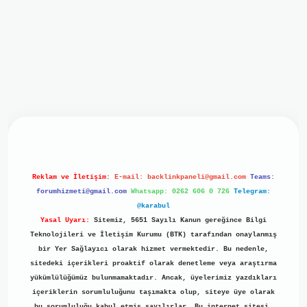
iriş
ilbet giriş
grand opera bet
https://www.betexper.xyz/
b
Reklam ve İletişim:
E-mail:
backlinkpaneli@gmail.com
Teams:
forumhizmeti@gmail.com
Whatsapp: 0262 606 0 726
Telegram:
@karabul
Yasal Uyarı:
Sitemiz, 5651 Sayılı Kanun gereğince Bilgi
Teknolojileri ve İletişim Kurumu (BTK) tarafından onaylanmış
bir Yer Sağlayıcı olarak hizmet vermektedir. Bu nedenle,
sitedeki içerikleri proaktif olarak denetleme veya araştırma
yükümlülüğümüz bulunmamaktadır. Ancak, üyelerimiz yazdıkları
içeriklerin sorumluluğunu taşımakta olup, siteye üye olarak
bu sorumluluğu kabul etmiş sayılırlar. Bu internet sitesi,