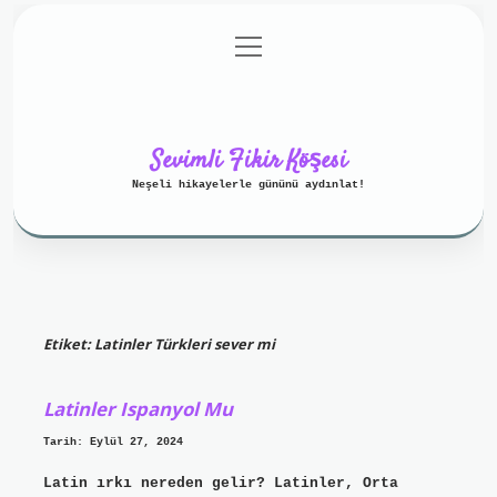
menüyü
Anasayfa
Gizlilik Politikası
aç
Yasal Uyarı
Hakkımızda
Sevimli Fikir Köşesi
Neşeli hikayelerle gününü aydınlat!
Etiket:
Latinler Türkleri sever mi
Latinler Ispanyol Mu
Tarih: Eylül 27, 2024
Latin ırkı nereden gelir? Latinler, Orta