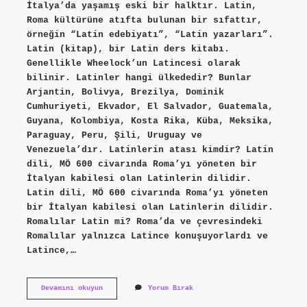
İtalya’da yaşamış eski bir halktır. Latin,
Roma kültürüne atıfta bulunan bir sıfattır,
örneğin “Latin edebiyatı”, “Latin yazarları”.
Latin (kitap), bir Latin ders kitabı.
Genellikle Wheelock’un Latincesi olarak
bilinir. Latinler hangi ülkededir? Bunlar
Arjantin, Bolivya, Brezilya, Dominik
Cumhuriyeti, Ekvador, El Salvador, Guatemala,
Guyana, Kolombiya, Kosta Rika, Küba, Meksika,
Paraguay, Peru, Şili, Uruguay ve
Venezuela’dır. Latinlerin atası kimdir? Latin
dili, MÖ 600 civarında Roma’yı yöneten bir
İtalyan kabilesi olan Latinlerin dilidir.
Latin dili, MÖ 600 civarında Roma’yı yöneten
bir İtalyan kabilesi olan Latinlerin dilidir.
Romalılar Latin mi? Roma’da ve çevresindeki
Romalılar yalnızca Latince konuşuyorlardı ve
Latince,…
Latinler
Devamını okuyun
Yorum Bırak
Ispanyol
Mu