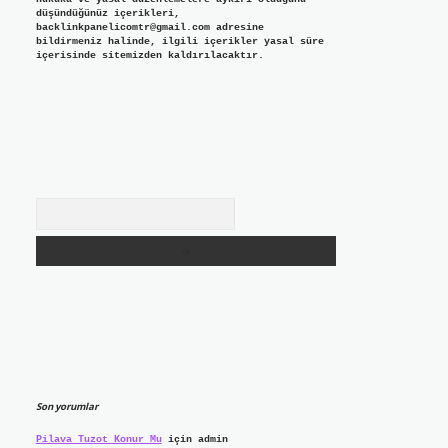
düşündüğünüz içerikleri,
backlinkpanelicomtr@gmail.com
adresine
bildirmeniz halinde, ilgili içerikler yasal süre
içerisinde sitemizden kaldırılacaktır.
Arama
Son yorumlar
Pilava Tuzot Konur Mu
için
admin