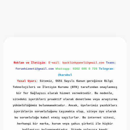
iriş
ilbet giriş
grand opera bet
https://www.betexper.xyz/
b
Reklam ve İletişim:
E-mail:
backlinkpaneli@gmail.com
Teams:
forumhizmeti@gmail.com
Whatsapp: 0262 606 0 726
Telegram:
@karabul
Yasal Uyarı:
Sitemiz, 5651 Sayılı Kanun gereğince Bilgi
Teknolojileri ve İletişim Kurumu (BTK) tarafından onaylanmış
bir Yer Sağlayıcı olarak hizmet vermektedir. Bu nedenle,
sitedeki içerikleri proaktif olarak denetleme veya araştırma
yükümlülüğümüz bulunmamaktadır. Ancak, üyelerimiz yazdıkları
içeriklerin sorumluluğunu taşımakta olup, siteye üye olarak
bu sorumluluğu kabul etmiş sayılırlar. Bu internet sitesi,
herhangi bir marka, kurum veya şahıs şirketi ile hiçbir
bağlantısı bulunmamaktadır. Sitede yalnızca kendi