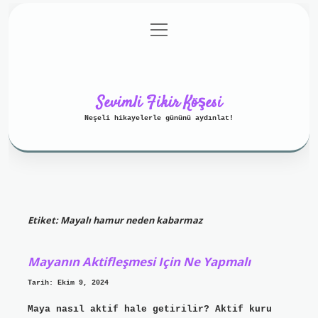
menüyü
Anasayfa
Gizlilik Politikası
aç
Yasal Uyarı
Hakkımızda
Sevimli Fikir Köşesi
Neşeli hikayelerle gününü aydınlat!
Etiket:
Mayalı hamur neden kabarmaz
Mayanın Aktifleşmesi Için Ne Yapmalı
Tarih: Ekim 9, 2024
Maya nasıl aktif hale getirilir? Aktif kuru