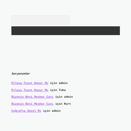
Arama
Son yorumlar
Pilava Tuzot Konur Mu
için
admin
Pilava Tuzot Konur Mu
için
Tuba
Rizenin Neyi Meşhur Çayı
için
admin
Rizenin Neyi Meşhur Çayı
için
Kurt
Coğrafya Sözel Mi
için
admin