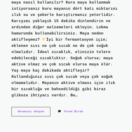
maya nasıl kullanılır? Kuru maya kullanmak
istiyorsanız kuru mayanın dört katı miktarını
ılık su ve şekerle karıştırmanız yeterlidir.
Karışımı yaklaşık 15 dakika dinlendirin ve
ardından diğer malzemeleri ekleyin. Lokma
hamurunda kullanabilirsiniz. Maya neden
aktifleşmez?
İyi bir fermantasyon için;
eklenen sıvı ne çok sıcak ne de çok soğuk
olmalıdır. İdeal sıcaklık, elinizin tolere
edebileceği sıcaklıktır. Soğuk olursa; maya
aktive olmaz ve çok sıcak olursa maya ölür.
Yaş maya kaç dakikada aktifleşir?
Kullandığınız sıvı çok sıcak veya çok soğuk
olmamalıdır. Mayanın aktive olması için ılık
bir sıcaklığa ve bahsedildiği gibi biraz
glikoza ihtiyacı vardır. Bu…
Mayanın
Devamını okuyun
Yorum Bırak
Aktifleşmesi
Için
Ne
Yapmalı