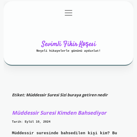
menüyü
Anasayfa
Gizlilik Politikası
aç
Yasal Uyarı
Hakkımızda
Sevimli Fikir Köşesi
Neşeli hikayelerle gününü aydınlat!
Etiket:
Müddessir Suresi Sizi buraya getiren nedir
Müddessir Suresi Kimden Bahsediyor
Tarih: Eylül 10, 2024
Müddessir suresinde bahsedilen kişi kim? Bu