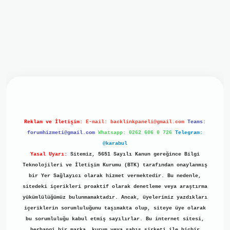
iriş
ilbet giriş
grand opera bet
https://www.betexper.xyz/
b
Reklam ve İletişim:
E-mail:
backlinkpaneli@gmail.com
Teams:
forumhizmeti@gmail.com
Whatsapp: 0262 606 0 726
Telegram:
@karabul
Yasal Uyarı:
Sitemiz, 5651 Sayılı Kanun gereğince Bilgi
Teknolojileri ve İletişim Kurumu (BTK) tarafından onaylanmış
bir Yer Sağlayıcı olarak hizmet vermektedir. Bu nedenle,
sitedeki içerikleri proaktif olarak denetleme veya araştırma
yükümlülüğümüz bulunmamaktadır. Ancak, üyelerimiz yazdıkları
içeriklerin sorumluluğunu taşımakta olup, siteye üye olarak
bu sorumluluğu kabul etmiş sayılırlar. Bu internet sitesi,
herhangi bir marka, kurum veya şahıs şirketi ile hiçbir