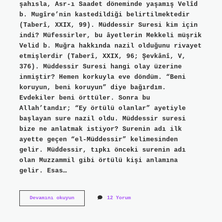
şahısla, Asr-ı Saadet döneminde yaşamış Velîd
b. Mugîre’nin kastedildiği belirtilmektedir
(Taberî, XXIX, 99). Müddessir Suresi kim için
indi? Müfessirler, bu âyetlerin Mekkeli müşrik
Velid b. Muğra hakkında nazil olduğunu rivayet
etmişlerdir (Taberî, XXIX, 96; Şevkânî, V,
376). Müddessir Suresi hangi olay üzerine
inmiştir? Hemen korkuyla eve döndüm. “Beni
koruyun, beni koruyun” diye bağırdım.
Evdekiler beni örttüler. Sonra bu
Allah’tandır; “Ey örtülü olanlar” ayetiyle
başlayan sure nazil oldu. Müddessir suresi
bize ne anlatmak istiyor? Surenin adı ilk
ayette geçen “el-Müddessir” kelimesinden
gelir. Müddessir, tıpkı önceki surenin adı
olan Muzzammil gibi örtülü kişi anlamına
gelir. Esas…
Müddessir
Devamını okuyun
12 Yorum
Suresi
Kimden
Bahsediyor