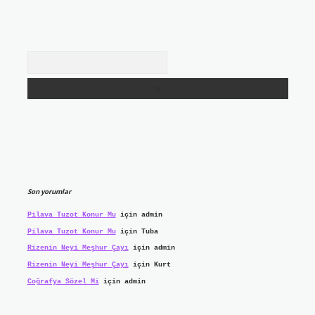
Arama
Son yorumlar
Pilava Tuzot Konur Mu
için
admin
Pilava Tuzot Konur Mu
için
Tuba
Rizenin Neyi Meşhur Çayı
için
admin
Rizenin Neyi Meşhur Çayı
için
Kurt
Coğrafya Sözel Mi
için
admin