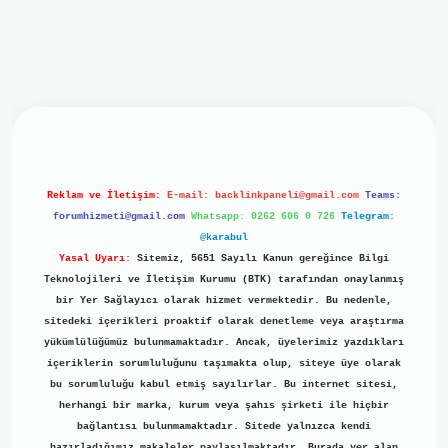
iriş
ilbet giriş
grand opera bet
https://www.betexper.xyz/
b
Reklam ve İletişim:
E-mail:
backlinkpaneli@gmail.com
Teams:
forumhizmeti@gmail.com
Whatsapp: 0262 606 0 726
Telegram:
@karabul
Yasal Uyarı:
Sitemiz, 5651 Sayılı Kanun gereğince Bilgi
Teknolojileri ve İletişim Kurumu (BTK) tarafından onaylanmış
bir Yer Sağlayıcı olarak hizmet vermektedir. Bu nedenle,
sitedeki içerikleri proaktif olarak denetleme veya araştırma
yükümlülüğümüz bulunmamaktadır. Ancak, üyelerimiz yazdıkları
içeriklerin sorumluluğunu taşımakta olup, siteye üye olarak
bu sorumluluğu kabul etmiş sayılırlar. Bu internet sitesi,
herhangi bir marka, kurum veya şahıs şirketi ile hiçbir
bağlantısı bulunmamaktadır. Sitede yalnızca kendi
hazırladığımız makaleler paylaşılmaktadır. Burada yer alan