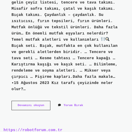
gelin çeyiz listesi, tencere ve tava takımı.
Misafir sofra takımı, çatal ve kaşık takımı.
Bıçak takımı. Çaydanlık – çaydanlık. Su
ısıtıcısı, fırın tepsileri, fırın ürünleri.
Mutfak önlüğü ve tekstil ürünleri. Daha fazla
ürün… En önemli mutfak eşyaları nelerdir?
Temel mutfak aletleri ve kullanımları
Bıçak seti. Bıçak, mutfakta en çok kullanılan
ve gerekli aletlerden biridir. … Tencere ve
tava seti … Kesme tahtası … Tencere kapağı …
Karıştırma kaşığı ve kaşık seti. … Dilimleme,
rendeleme ve soyma aletleri. … Mikser veya
çırpıcı … Pişirme kapları.Daha fazla makale…
•15 Ağustos 2023 Kız tarafı çeyizinde neler
olur?…
Mutfak
Devamını okuyun
Yorum Bırak
Çeyiz
Listesinde
Neler
Olmalı
https://robotforum.com.tr