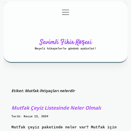
menüyü
Anasayfa
Gizlilik Politikası
aç
Yasal Uyarı
Hakkımızda
Sevimli Fikir Köşesi
Neşeli hikayelerle gününü aydınlat!
Etiket:
Mutfak ihtiyaçları nelerdir
Mutfak Çeyiz Listesinde Neler Olmalı
Tarih: Kasım 13, 2024
Mutfak çeyiz paketinde neler var? Mutfak için