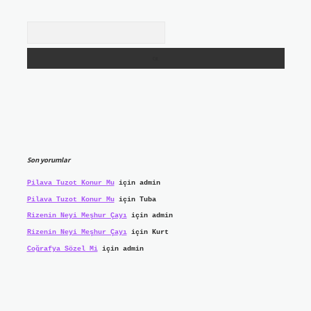
Arama
Son yorumlar
Pilava Tuzot Konur Mu
için
admin
Pilava Tuzot Konur Mu
için
Tuba
Rizenin Neyi Meşhur Çayı
için
admin
Rizenin Neyi Meşhur Çayı
için
Kurt
Coğrafya Sözel Mi
için
admin