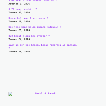
9 Haziran Ziraat Bankası açık mı ?
Ağustos 3, 2026
6.72 hangi renktir ?
Temmuz 30, 2026
Koç erkeği nasıl kız sever ?
Temmuz 27, 2026
Kaç tane uçan balon insanı kaldırır ?
Temmuz 25, 2026
333 karat altın kaç ayardır ?
Temmuz 24, 2026
IBAN’ın son kaç hanesi hesap numarası iş bankası
?
Temmuz 23, 2026