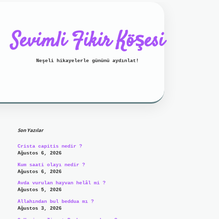
Sevimli Fikir Köşesi
Neşeli hikayelerle gününü aydınlat!
Sidebar
ilbet mobil giriş
ilbet
Son Yazılar
Crista capitis nedir ?
Ağustos 6, 2026
Kum saati olayı nedir ?
Ağustos 6, 2026
Avda vurulan hayvan helâl mi ?
Ağustos 5, 2026
Allahından bul beddua mı ?
Ağustos 3, 2026