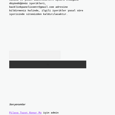
düşündüğünüz içerikleri,
backlinkpanelicomtr@gmail.com
adresine
bildirmeniz halinde, ilgili içerikler yasal süre
içerisinde sitemizden kaldırılacaktır.
Arama
Son yorumlar
Pilava Tuzot Konur Mu
için
admin