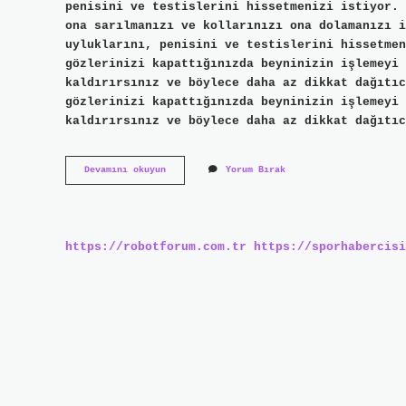
penisini ve testislerini hissetmenizi istiyor. 
ona sarılmanızı ve kollarınızı ona dolamanızı i
uyluklarını, penisini ve testislerini hissetmen
gözlerinizi kapattığınızda beyninizin işlemeyi 
kaldırırsınız ve böylece daha az dikkat dağıtıc
gözlerinizi kapattığınızda beyninizin işlemeyi 
kaldırırsınız ve böylece daha az dikkat dağıtıc
Bir
Devamını okuyun
Yorum Bırak
Erkek
Öpüşürken
Neden
Gözlerini
Kapatır
https://robotforum.com.tr
https://sporhabercisi