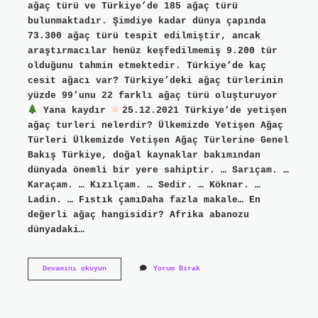
ağaç türü ve Türkiye’de 185 ağaç türü
bulunmaktadır. Şimdiye kadar dünya çapında
73.300 ağaç türü tespit edilmiştir, ancak
araştırmacılar henüz keşfedilmemiş 9.200 tür
olduğunu tahmin etmektedir. Türkiye’de kaç
cesit ağacı var? Türkiye’deki ağaç türlerinin
yüzde 99’unu 22 farklı ağaç türü oluşturuyor
Yana kaydır
25.12.2021 Türkiye’de yetişen
ağaç turleri nelerdir? Ülkemizde Yetişen Ağaç
Türleri Ülkemizde Yetişen Ağaç Türlerine Genel
Bakış Türkiye, doğal kaynaklar bakımından
dünyada önemli bir yere sahiptir. … Sarıçam. …
Karaçam. … Kızılçam. … Sedir. … Köknar. …
Ladin. … Fıstık çamıDaha fazla makale… En
değerli ağaç hangisidir? Afrika abanozu
dünyadaki…
Ağaç
Devamını okuyun
Yorum Bırak
Türleri
Kaça
Ayrılır