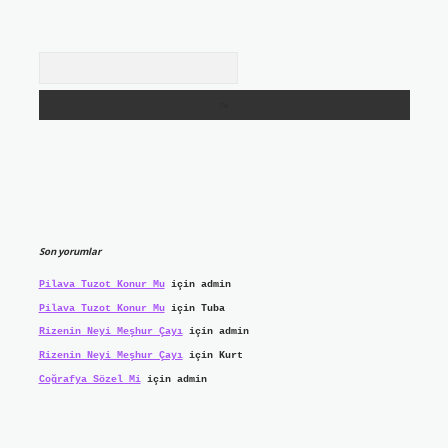
Arama
Son yorumlar
Pilava Tuzot Konur Mu
için
admin
Pilava Tuzot Konur Mu
için
Tuba
Rizenin Neyi Meşhur Çayı
için
admin
Rizenin Neyi Meşhur Çayı
için
Kurt
Coğrafya Sözel Mi
için
admin