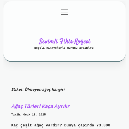
menüyü
Anasayfa
Gizlilik Politikası
aç
Yasal Uyarı
Hakkımızda
Sevimli Fikir Köşesi
Neşeli hikayelerle gününü aydınlat!
Etiket:
Ölmeyen ağaç hangisi
Ağaç Türleri Kaça Ayrılır
Tarih: Ocak 18, 2025
Kaç çeşit ağaç vardır? Dünya çapında 73.300