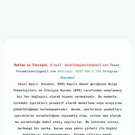
iriş
ilbet giriş
grand opera bet
https://www.betexper.xyz/
b
Reklam ve İletişim:
E-mail:
backlinkpaneli@gmail.com
Teams:
forumhizmeti@gmail.com
Whatsapp: 0262 606 0 726
Telegram:
@karabul
Yasal Uyarı:
Sitemiz, 5651 Sayılı Kanun gereğince Bilgi
Teknolojileri ve İletişim Kurumu (BTK) tarafından onaylanmış
bir Yer Sağlayıcı olarak hizmet vermektedir. Bu nedenle,
sitedeki içerikleri proaktif olarak denetleme veya araştırma
yükümlülüğümüz bulunmamaktadır. Ancak, üyelerimiz yazdıkları
içeriklerin sorumluluğunu taşımakta olup, siteye üye olarak
bu sorumluluğu kabul etmiş sayılırlar. Bu internet sitesi,
herhangi bir marka, kurum veya şahıs şirketi ile hiçbir
bağlantısı bulunmamaktadır. Sitede yalnızca kendi