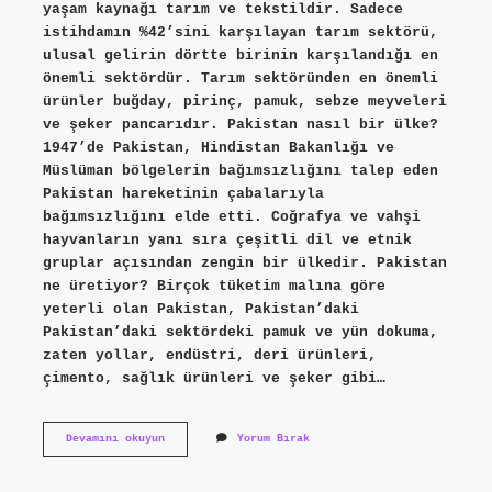
yaşam kaynağı tarım ve tekstildir. Sadece
istihdamın %42’sini karşılayan tarım sektörü,
ulusal gelirin dörtte birinin karşılandığı en
önemli sektördür. Tarım sektöründen en önemli
ürünler buğday, pirinç, pamuk, sebze meyveleri
ve şeker pancarıdır. Pakistan nasıl bir ülke?
1947’de Pakistan, Hindistan Bakanlığı ve
Müslüman bölgelerin bağımsızlığını talep eden
Pakistan hareketinin çabalarıyla
bağımsızlığını elde etti. Coğrafya ve vahşi
hayvanların yanı sıra çeşitli dil ve etnik
gruplar açısından zengin bir ülkedir. Pakistan
ne üretiyor? Birçok tüketim malına göre
yeterli olan Pakistan, Pakistan’daki
Pakistan’daki sektördeki pamuk ve yün dokuma,
zaten yollar, endüstri, deri ürünleri,
çimento, sağlık ürünleri ve şeker gibi…
Pakistan
Devamını okuyun
Yorum Bırak
Neyi
Ile
Ünlüdür