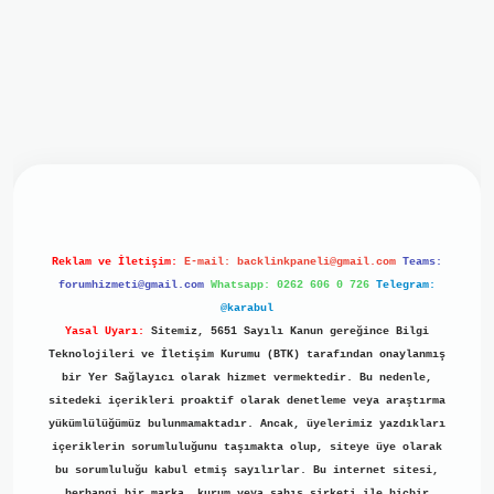
iriş
ilbet giriş
grand opera bet
https://www.betexper.xyz/
b
Reklam ve İletişim:
E-mail:
backlinkpaneli@gmail.com
Teams:
forumhizmeti@gmail.com
Whatsapp: 0262 606 0 726
Telegram:
@karabul
Yasal Uyarı:
Sitemiz, 5651 Sayılı Kanun gereğince Bilgi
Teknolojileri ve İletişim Kurumu (BTK) tarafından onaylanmış
bir Yer Sağlayıcı olarak hizmet vermektedir. Bu nedenle,
sitedeki içerikleri proaktif olarak denetleme veya araştırma
yükümlülüğümüz bulunmamaktadır. Ancak, üyelerimiz yazdıkları
içeriklerin sorumluluğunu taşımakta olup, siteye üye olarak
bu sorumluluğu kabul etmiş sayılırlar. Bu internet sitesi,
herhangi bir marka, kurum veya şahıs şirketi ile hiçbir