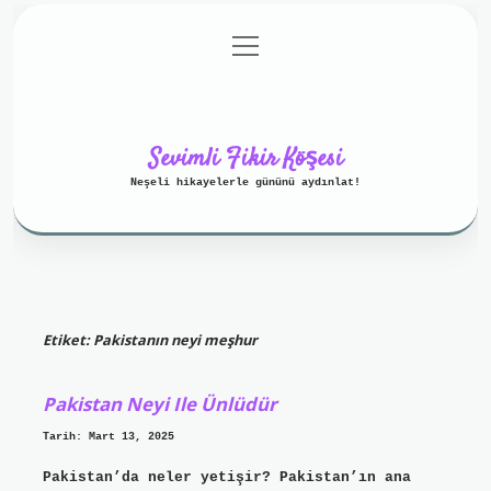
menüyü
Anasayfa
Gizlilik Politikası
aç
Yasal Uyarı
Hakkımızda
Sevimli Fikir Köşesi
Neşeli hikayelerle gününü aydınlat!
Etiket:
Pakistanın neyi meşhur
Pakistan Neyi Ile Ünlüdür
Tarih: Mart 13, 2025
Pakistan’da neler yetişir? Pakistan’ın ana